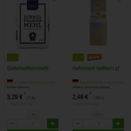
Dinkelvollkornmehl
Hafermehl Vollkorn gf
bioladen, Weiling Coesfeld
Bauckhof OHG, Klein Süstedt
EU-Bio-Standard
demeter (auch international)
*
*
3,29 €
2,49 €
/ 1 kg
/ 350 g
1 * 1 kg (3,29 € / kg)
1 * 350 g (7,11 € / kg)
1 kg
350 g
Anzahl
Anzahl