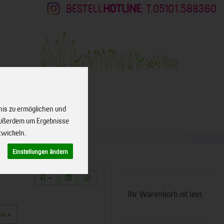
BESTELL
HOTLINE
: T.05101.588360
nis zu ermöglichen und
KONTAKT
 außerdem um Ergebnisse
twickeln.
Einstellungen ändern
Ihr Warenkorb ist leer.
le