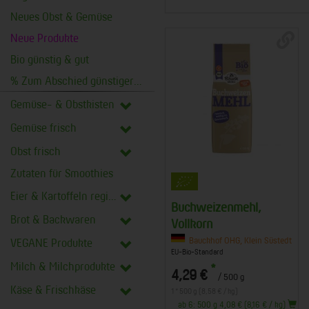
Neues Obst & Gemüse
Neue Produkte
Bio günstig & gut
% Zum Abschied günstiger %
Gemüse- & Obstkisten
Gemüse frisch
Obst frisch
Zutaten für Smoothies
Eier & Kartoffeln regional
Buchweizenmehl,
Brot & Backwaren
Vollkorn
Bauckhof OHG, Klein Süstedt
VEGANE Produkte
EU-Bio-Standard
Milch & Milchprodukte
*
4,29 €
/ 500 g
Käse & Frischkäse
1 * 500 g (8,58 € / kg)
ab 6: 500 g 4,08 € (8,16 € / kg)