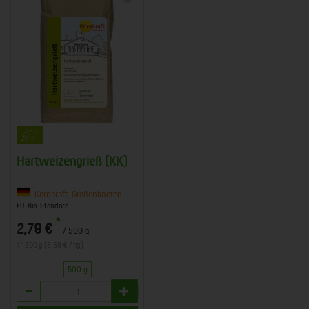
Hartweizengrieß (KK)
Kornkraft, Großenkneten
EU-Bio-Standard
*
2,79 €
/ 500 g
1 * 500 g (5,58 € / kg)
500 g
Anzahl