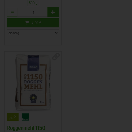
500 g
Anzahl
4,29
€
Roggenmehl 1150