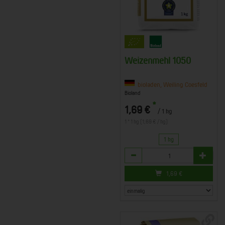
Weizenmehl 1050
bioladen, Weiling Coesfeld
Bioland
*
1,69 €
/ 1 kg
1 * 1 kg (1,69 € / kg)
1 kg
Anzahl
1,69
€