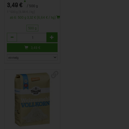
*
3,49 €
/ 500 g
1 * 500 g (6,98 € / kg)
ab 6: 500 g 3,32 € (6,64 € / kg)
500 g
Anzahl
3,49
€