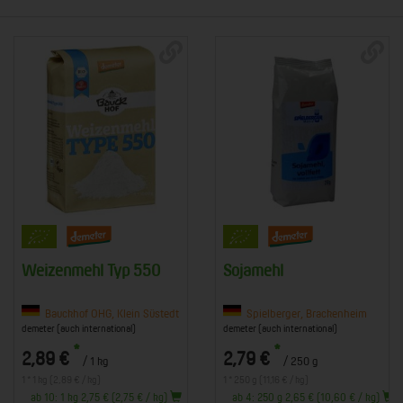
Weizenmehl Typ 550
Sojamehl
Bauckhof OHG, Klein Süstedt
Spielberger, Brackenheim
demeter (auch international)
demeter (auch international)
*
*
2,89 €
2,79 €
/ 1 kg
/ 250 g
1 * 1 kg (2,89 € / kg)
1 * 250 g (11,16 € / kg)
ab 10: 1 kg 2,75 € (2,75 € / kg)
ab 4: 250 g 2,65 € (10,60 € / kg)