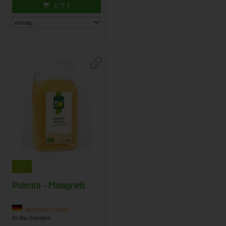
2,79
€
Polenta - Maisgrieß
Bohlsener Mühle
EU-Bio-Standard