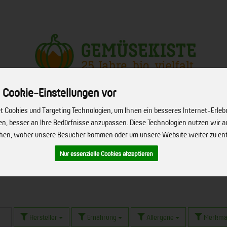
Produkt
 Cookie-Einstellungen vor
 Cookies und Targeting Technologien, um Ihnen ein besseres Internet-Erleb
ERVICE
FIRMENSERVICE
REZEPTE
BIO-HÖFE
ÜBER UNS
hen, besser an Ihre Bedürfnisse anzupassen. Diese Technologien nutzen wir
ehen, woher unsere Besucher kommen oder um unsere Website weiter zu en
Nur essenzielle Cookies akzeptieren
Hersteller
Ernährung
Allergene
Merkma