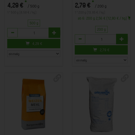
*
*
4,29 €
2,79 €
/ 500 g
/ 200 g
1 * 500 g (8,58 € / kg)
1 * 200 g (13,95 € / kg)
ab 6: 200 g 2,56 € (12,80 € / kg)
500 g
200 g
Anzahl
Anzahl
4,29
€
2,79
€