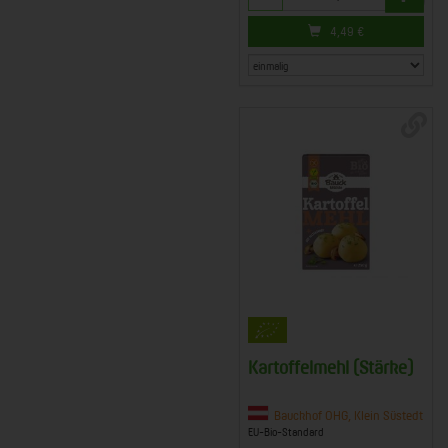
4,49
€
Kartoffelmehl (Stärke)
Bauckhof OHG, Klein Süstedt
EU-Bio-Standard