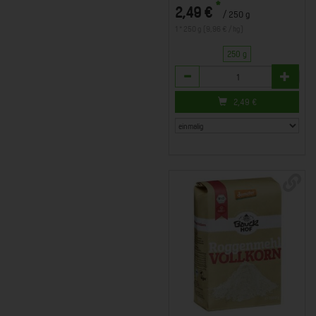
*
2,49 €
/ 250 g
1 * 250 g (9,96 € / kg)
250 g
Anzahl
2,49
€