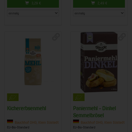
3,29
€
2,49
€
Kichererbsenmehl
Paniermehl - Dinkel
Semmelbrösel
Bauckhof OHG, Klein Süstedt
Bauckhof OHG, Klein Süstedt
EU-Bio-Standard
EU-Bio-Standard