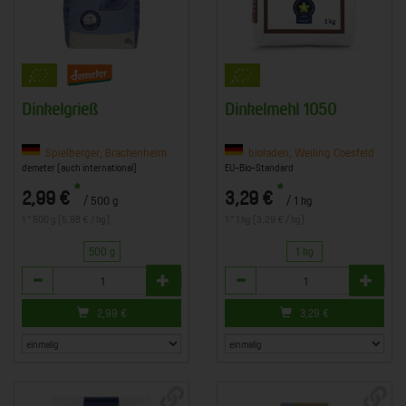
Dinkelgrieß
Dinkelmehl 1050
Spielberger, Brackenheim
bioladen, Weiling Coesfeld
demeter (auch international)
EU-Bio-Standard
*
*
2,99 €
3,29 €
/ 500 g
/ 1 kg
1 * 500 g (5,98 € / kg)
1 * 1 kg (3,29 € / kg)
500 g
1 kg
Anzahl
Anzahl
2,99
€
3,29
€