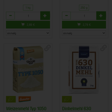
1 kg
250 g
Anzahl
Anzahl
2,89
€
2,79
€
Weizenmehl Typ 1050
Dinkelmehl 630