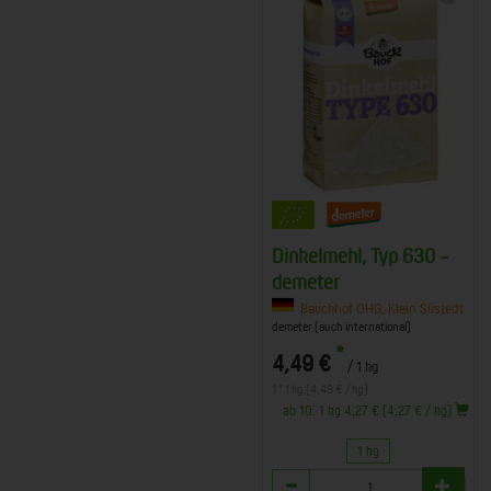
Dinkelmehl, Typ 630 -
demeter
Bauckhof OHG, Klein Süstedt
demeter (auch international)
*
4,49 €
/ 1 kg
1 * 1 kg (4,49 € / kg)
ab 10: 1 kg 4,27 € (4,27 € / kg)
1 kg
Anzahl