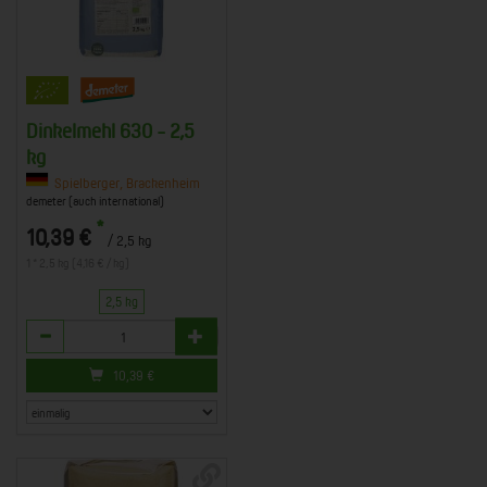
Dinkelmehl 630 - 2,5
kg
Spielberger, Brackenheim
demeter (auch international)
*
10,39 €
/ 2,5 kg
1 * 2,5 kg (4,16 € / kg)
2,5 kg
Anzahl
10,39
€