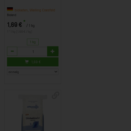
bioladen, Weiling Coesfeld
Bioland
*
1,69 €
/ 1 kg
1 * 1 kg (1,69 € / kg)
1 kg
Anzahl
1,69
€