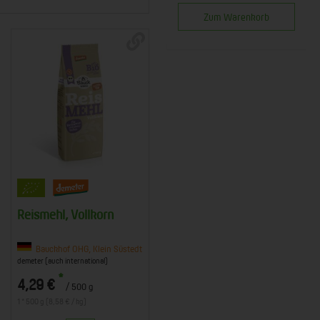
Zum Warenkorb
Reismehl, Vollkorn
Bauckhof OHG, Klein Süstedt
demeter (auch international)
*
4,29 €
/ 500 g
1 * 500 g (8,58 € / kg)