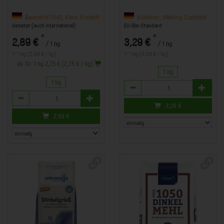
Bauckhof OHG, Klein Süstedt
bioladen, Weiling Coesfeld
demeter (auch international)
EU-Bio-Standard
*
*
2,89 €
3,29 €
/ 1 kg
/ 1 kg
1 * 1 kg (2,89 € / kg)
1 * 1 kg (3,29 € / kg)
ab 10: 1 kg 2,75 € (2,75 € / kg)
1 kg
1 kg
Anzahl
Anzahl
3,29
€
2,89
€