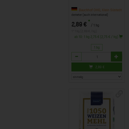
Bauckhof OHG, Klein Süstedt
demeter (auch international)
*
2,89 €
/ 1 kg
1 * 1 kg (2,89 € / kg)
ab 10: 1 kg 2,75 € (2,75 € / kg)
1 kg
Anzahl
2,89
€