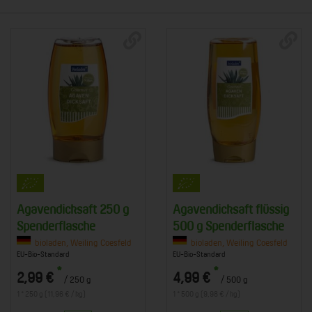
Agavendicksaft 250 g
Agavendicksaft flüssig
Spenderflasche
500 g Spenderflasche
bioladen, Weiling Coesfeld
bioladen, Weiling Coesfeld
EU-Bio-Standard
EU-Bio-Standard
*
*
2,99 €
4,99 €
/ 250 g
/ 500 g
1 * 250 g (11,96 € / kg)
1 * 500 g (9,98 € / kg)