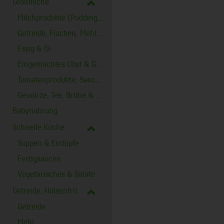
Großküche
Milchprodukte (Puddingpulver)
Getreide, Flocken, Mehl, Nudeln & Reis
Essig & Öl
Eingemachtes Obst & Gemüse, Konserven
Tomatenprodukte, Saucen & Senf
Gewürze, Tee, Brühe & Salz
Babynahrung
Schnelle Küche
Suppen & Eintöpfe
Fertigsaucen
Vegetarisches & Salate
Getreide, Hülsenfrüchte & Co
Getreide
Mehl