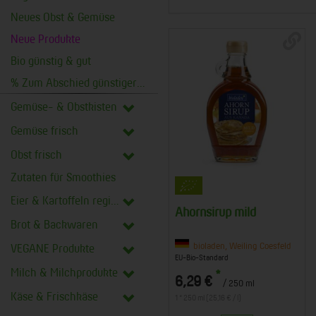
Neues Obst & Gemüse
Neue Produkte
Bio günstig & gut
% Zum Abschied günstiger %
Gemüse- & Obstkisten
Gemüse frisch
Obst frisch
Zutaten für Smoothies
Eier & Kartoffeln regional
Ahornsirup mild
Brot & Backwaren
bioladen, Weiling Coesfeld
VEGANE Produkte
EU-Bio-Standard
Milch & Milchprodukte
*
6,29 €
/ 250 ml
Käse & Frischkäse
1 * 250 ml (25,16 € / l)