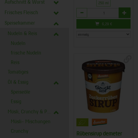
Aufschnitt & Wurst
250 ml
Anzahl
Frisches Fleisch
Speisekammer
6,29
€
Nudeln & Reis
Nudeln
frische Nudeln
Reis
Tomatiges
Öl & Essig
Speiseöle
Essig
Müsli, Crunchy & Porridge
Müsli- Mischungen
Crunchy
Rübensirup demeter