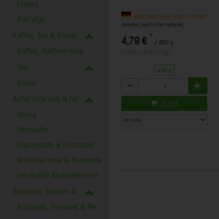
Flakes
Bauckhof OHG, Klein Süstedt
Porridge
demeter (auch international)
Kaffee, Tee & Kakao
*
4,79 €
/ 450 g
Kaffee, Kaffeeersatz
1 * 450 g (10,64 € / kg)
Tee
450 g
Kakao
Anzahl
Aufstriche süß & herzhaft
4,79
€
Honig
Dicksäfte
Marmelade & Fruchtaufstrich
Schokocreme & Nussmus
Herzhafte Brotaufstriche
Antipasti, Saucen & Fisch
Antipasti, Feinkost & Pesto