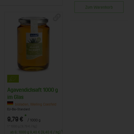
Zum Warenkorb
Agavendicksaft 1000 g
im Glas
bioladen, Weiling Coesfeld
EU-Bio-Standard
*
9,79 €
/ 1000 g
1 * 1000 g (9,79 € / kg)
ab 6: 1000 g 9,40 € (9,40 € / kg)