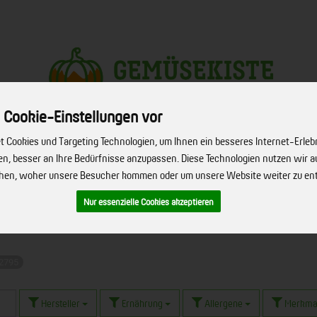
 Cookie-Einstellungen vor
Produkt
 Cookies und Targeting Technologien, um Ihnen ein besseres Internet-Erleb
hen, besser an Ihre Bedürfnisse anzupassen. Diese Technologien nutzen wir
ERVICE
FIRMENSERVICE
REZEPTE
BIO-HÖFE
ÜBER UNS
ehen, woher unsere Besucher kommen oder um unsere Website weiter zu en
Nur essenzielle Cookies akzeptieren
 2795
Hersteller
Ernährung
Allergene
Merkma