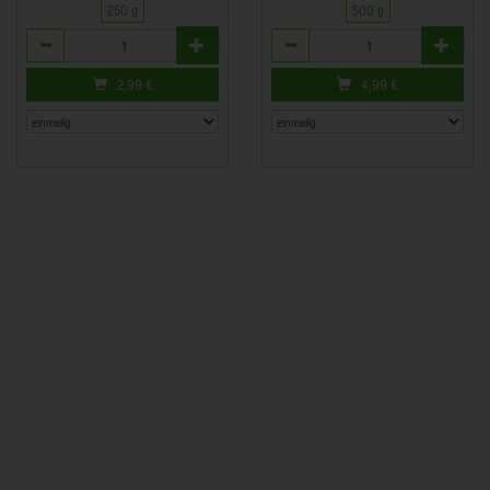
250 g
500 g
Anzahl
Anzahl
2,99
€
4,99
€