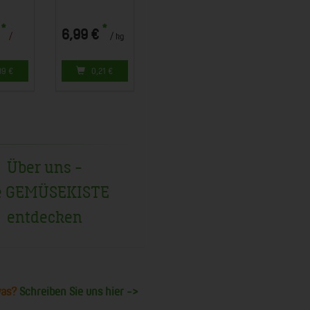
*
*
6,99 €
/
/ kg
39
€
0,21
€
Über uns -
e GEMÜSEKISTE
entdecken
was?
Schreiben Sie uns hier ->