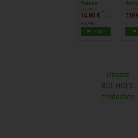
Parade
Berry
bisher 17,94 €
bisher 1,39
*
14,90 €
1,19 
/ 6
x 0,275 l
g
14,90
€
Unsere
BIO. HÖFE.
entdecken