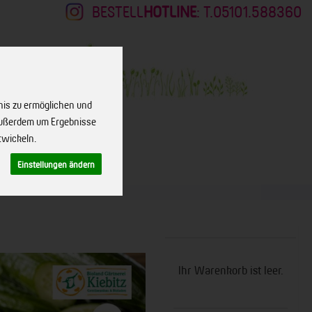
BESTELL
HOTLINE
: T.05101.588360
nis zu ermöglichen und
 außerdem um Ergebnisse
twickeln.
Einstellungen ändern
KONTAKT
Ihr Warenkorb ist leer.