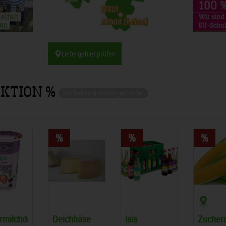
Liefergebiet prüfen
KTION %
Wir haben
6
Artikel gefunden
rmilchdrink
Deichkäse
Isis
Zucker