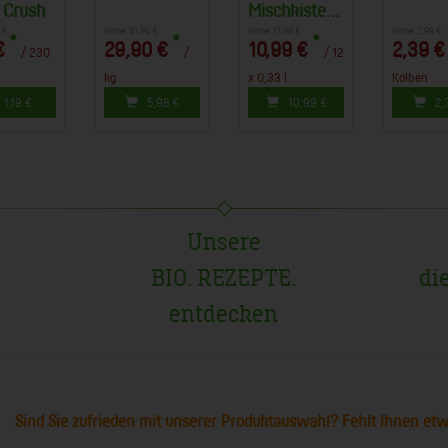
 Crush
Mischkiste
(12 x 0,33 l)
 €
bisher 31,90 €
bisher 11,99 €
bisher 2,99 €
*
*
*
€
29,90 €
10,99 €
2,39 €
/ 230
/
/ 12
(BEU)
kg
x 0,33 l
Kolben
1,19
€
5,98
€
10,99
€
2,
Unsere
BIO. REZEPTE.
di
entdecken
Sind Sie zufrieden mit unserer Produktauswahl? Fehlt Ihnen et