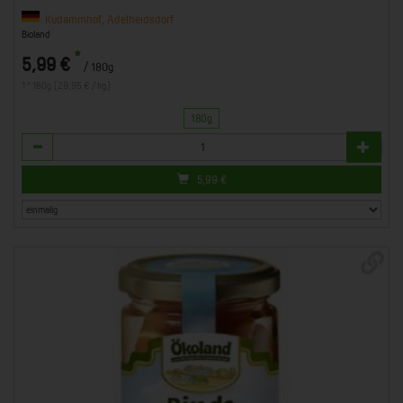
Kudammhof, Adelheidsdorf
Bioland
*
5,99 €
/ 180g
1 * 180g (29,95 € / kg)
180g
Anzahl
5,99
€