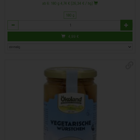
ab 6: 180 g 4,74 € (26,34 € / kg)
180 g
Anzahl
4,99
€