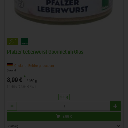
Pfälzer Leberwurst Gourmet im Glas
Ökoland, Rehburg-Loccum
Bioland
*
3,99 €
/ 160 g
1 * 160 g (24,94 € / kg)
160 g
Anzahl
3,99
€