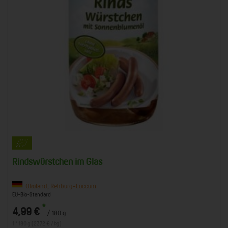
Rindswürstchen im Glas
Ökoland, Rehburg-Loccum
EU-Bio-Standard
*
4,99 €
/ 180 g
1 * 180 g (27,72 € / kg)