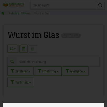
Produkt
Aufschnitt & Wurst
Wurst im Glas
Wurst im Glas
20 von 2797
Hersteller
Ernährung
Allergene
Merkmale