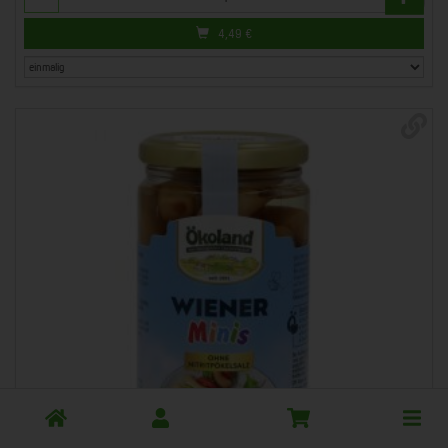
4,49
€
Toggle
cart