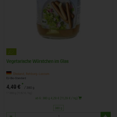
Vegetarische Würstchen im Glas
Ökoland, Rehburg-Loccum
EU-Bio-Standard
*
4,49 €
/ 380 g
1 * 380 g (11,82 € / kg)
ab 6: 380 g 4,29 € (11,29 € / kg)
380 g
Anzahl