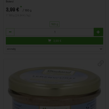
Bioland
*
3,99 €
/ 160 g
1 * 160 g (24,94 € / kg)
160 g
Anzahl
3,99
€