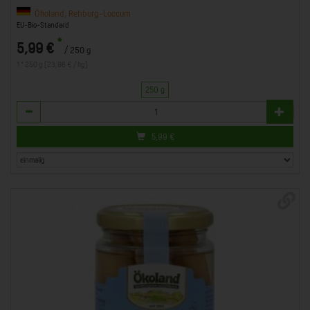
Ökoland, Rehburg-Loccum
EU-Bio-Standard
*
5,99 €
/ 250 g
1 * 250 g (23,96 € / kg)
250 g
Anzahl
5,99
€