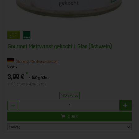
Gourmet Mettwurst gekocht i. Glas (Schwein)
Ökoland, Rehburg-Loccum
Bioland
*
3,99 €
/ 160 g/Glas
1 * 160 g/Glas (24,94 € / kg)
160 g/Glas
Anzahl
3,99
€