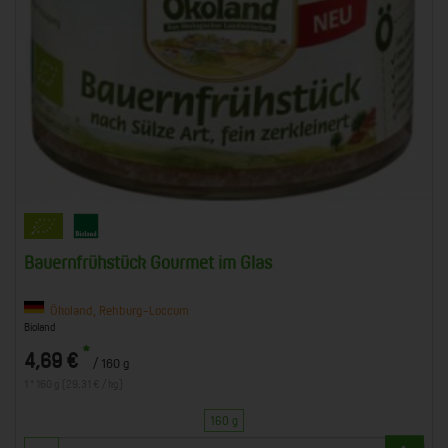
Bauernfrühstück Gourmet im Glas
Ökoland, Rehburg-Loccum
Bioland
*
4,69 €
/ 160 g
1 * 160 g (29,31 € / kg)
160 g