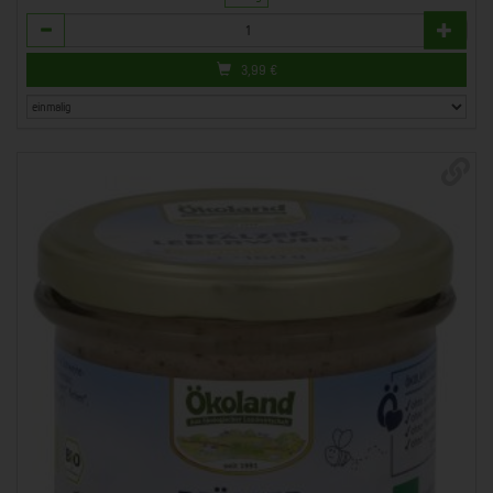
Anzahl
3,99
€