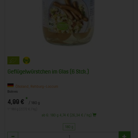
Geflügelwürstchen im Glas (6 Stck.)
Ökoland, Rehburg-Loccum
Biokreis
*
4,99 €
/ 180 g
1 * 180 g (27,72 € / kg)
ab 6: 180 g 4,74 € (26,34 € / kg)
180 g
Anzahl