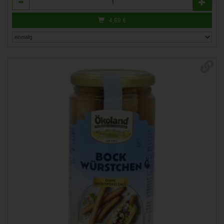
Anzahl
4,69
€