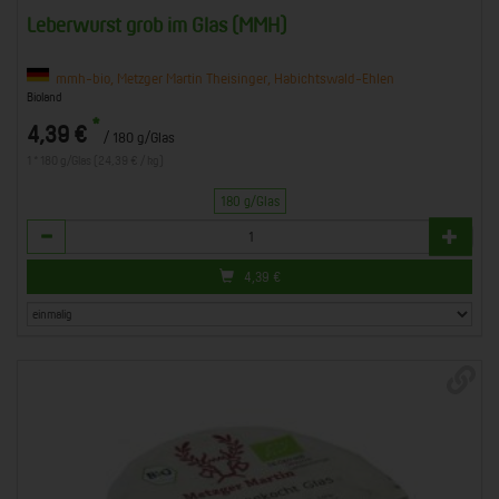
Leberwurst grob im Glas (MMH)
mmh-bio, Metzger Martin Theisinger, Habichtswald-Ehlen
Bioland
*
4,39 €
/ 180 g/Glas
1 * 180 g/Glas (24,39 € / kg)
180 g/Glas
Anzahl
4,39
€