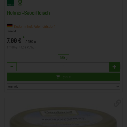
Hühner-Sauerfleisch
Kudammhof, Adelheidsdorf
Bioland
*
7,99 €
/ 180 g
1 * 180 g (44,39 € / kg)
180 g
Anzahl
7,99
€