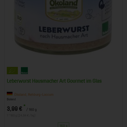
Leberwurst Hausmacher Art Gourmet im Glas
Ökoland, Rehburg-Loccum
Bioland
*
3,99 €
/ 160 g
1 * 160 g (24,94 € / kg)
160 g