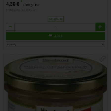
*
4,39 €
/ 180 g/Glas
1 * 180 g/Glas (24,39 € / kg)
180 g/Glas
Anzahl
4,39
€