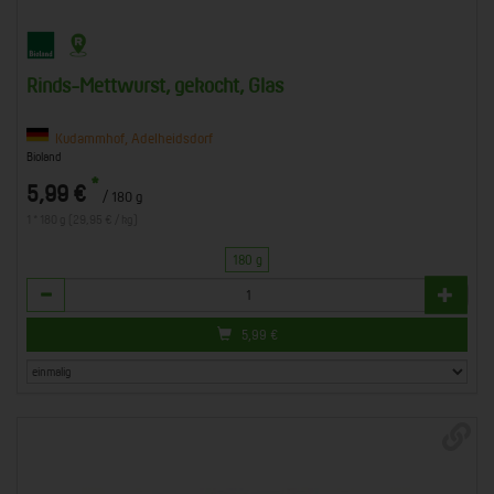
Rinds-Mettwurst, gekocht, Glas
Kudammhof, Adelheidsdorf
Bioland
*
5,99 €
/ 180 g
1 * 180 g (29,95 € / kg)
180 g
Anzahl
5,99
€