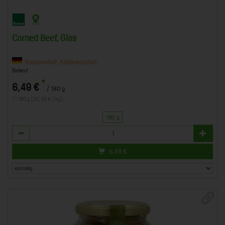
Corned Beef, Glas
Kudammhof, Adelheidsdorf
Bioland
*
6,49 €
/ 180 g
1 * 180 g (32,45 € / kg)
180 g
Anzahl
6,49
€