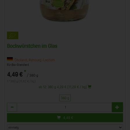
Bockwürstchen im Glas
Ökoland, Rehburg-Loccum
EU-Bio-Standard
*
4,49 €
/ 380 g
1 * 380 g (11,82 € / kg)
ab 12: 380 g 4,29 € (11,29 € / kg)
380 g
Anzahl
4,49
€