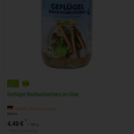
Geflügel Bockwürstchen im Glas
Ökoland, Rehburg-Loccum
Biokreis
*
4,49 €
/ 180 g
1 * 180 g (24,95 € / kg)