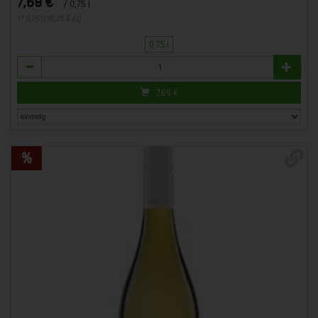
7,69 €
/ 0,75 l
1 * 0,75 l (10,25 € / l)
0,75 l
Anzahl
7,69
€