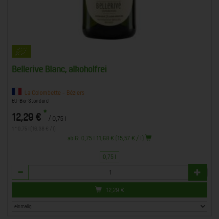
Bellerive Blanc, alkoholfrei
La Colombette - Béziers
EU-Bio-Standard
*
12,29 €
/ 0,75 l
1 * 0,75 l (16,38 € / l)
ab 6: 0,75 l 11,68 € (15,57 € / l)
0,75 l
Anzahl
12,29
€