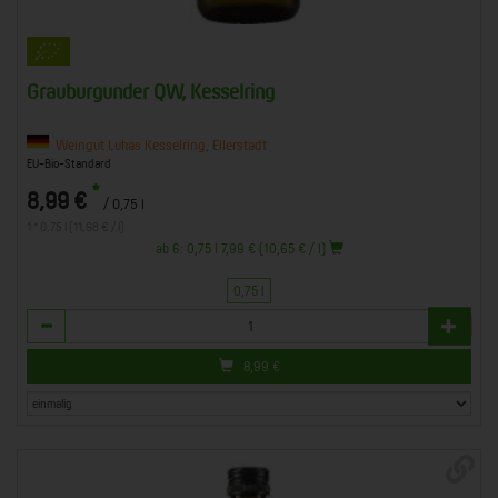
Grauburgunder QW, Kesselring
Weingut Lukas Kesselring, Ellerstadt
EU-Bio-Standard
*
8,99 €
/ 0,75 l
1 * 0,75 l (11,98 € / l)
ab 6: 0,75 l 7,99 € (10,65 € / l)
0,75 l
Anzahl
8,99
€