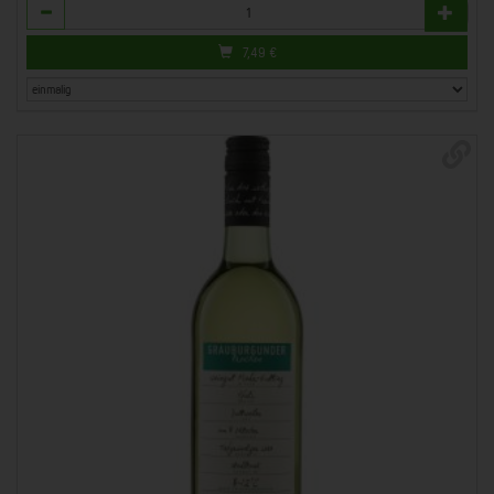
Anzahl
7,49
€