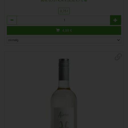
ab 6: 0,75 l 4,74 € (6,32 € / l)
0,75 l
Anzahl
4,99
€