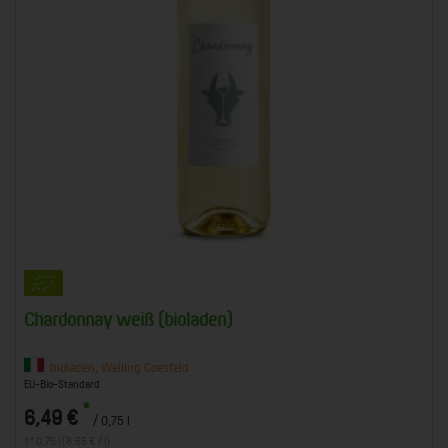
Chardonnay weiß (bioladen)
bioladen, Weiling Coesfeld
EU-Bio-Standard
*
6,49 €
/ 0,75 l
1 * 0,75 l (8,65 € / l)