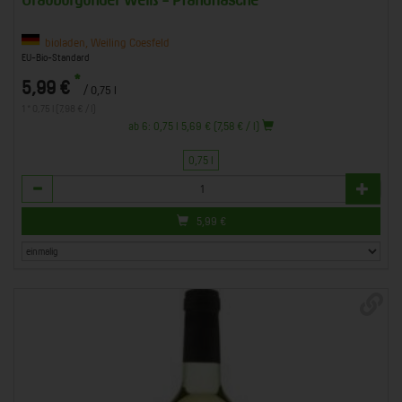
bioladen, Weiling Coesfeld
EU-Bio-Standard
*
5,99 €
/ 0,75 l
1 * 0,75 l (7,98 € / l)
ab 6: 0,75 l 5,69 € (7,58 € / l)
0,75 l
Anzahl
5,99
€