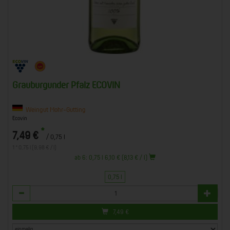
Grauburgunder Pfalz ECOVIN
Weingut Mohr-Gutting
Ecovin
*
7,49 €
/ 0,75 l
1 * 0,75 l (9,98 € / l)
ab 6: 0,75 l 6,10 € (8,13 € / l)
0,75 l
Anzahl
7,49
€