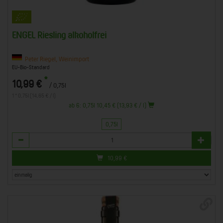
ENGEL Riesling alkoholfrei
Peter Riegel, Weinimport
EU-Bio-Standard
*
10,99 €
/ 0,75l
1 * 0,75l (14,65 € / l)
ab 6: 0,75l 10,45 € (13,93 € / l)
0,75l
Anzahl
10,99
€