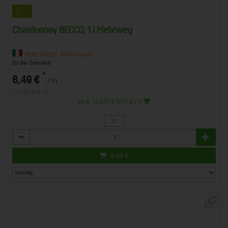
Chardonnay BECCO, 1 l Mehrweg
Peter Riegel, Weinimport
EU-Bio-Standard
*
6,49 €
/ 1 l
1 * 1 l (6,49 € / l)
ab 6: 1 l 6,17 € (6,17 € / l)
1 l
Anzahl
6,49
€