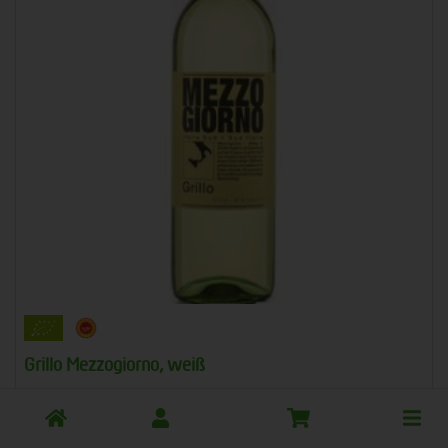
Grillo Mezzogiorno, weiß
Peter Riegel, Weinimport
Toggle
EU-Bio-Standard
cart