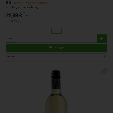
Lunaria, Orsogna, Abruzzen
demeter (auch international)
*
22,99 €
/ 3 l
1 * 3 l (7,66 € / l)
3 l
Anzahl
22,99
€