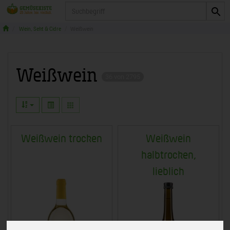
Produkt
Wein, Sekt & Cidre
Weißwein
Weißwein
36 von 2795
Weißwein trocken
Weißwein
halbtrocken,
lieblich