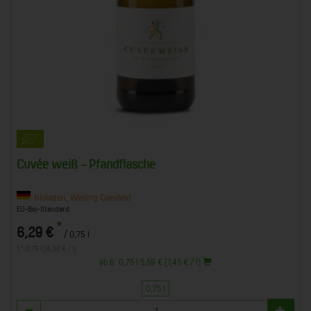
Cuvée weiß - Pfandflasche
bioladen, Weiling Coesfeld
EU-Bio-Standard
*
6,29 €
/ 0,75 l
1 * 0,75 l (8,38 € / l)
ab 6: 0,75 l 5,59 € (7,45 € / l)
0,75 l
Anzahl