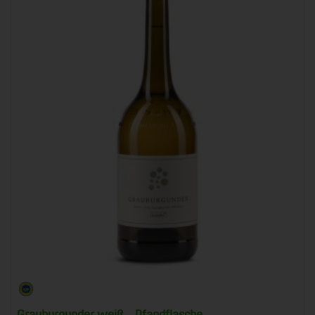
Grauburgunder weiß - Pfandflasche