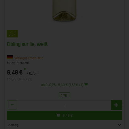
Elbling sur lie, weiß
Weingut Ernst Hein
EU-Bio-Standard
*
6,49 €
/ 0,75 l
1 * 0,75 l (8,65 € / l)
ab 6: 0,75 l 5,69 € (7,58 € / l)
0,75 l
Anzahl
6,49
€