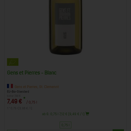
Gens et Pierres - Blanc
Gens et Pierres, St. Clemennt
EU-Bio-Standard
bisher 7,99 €
*
7,49 €
/ 0,75 l
1 * 0,75 l (9,98 € / l)
ab 6: 0,75 l 7,12 € (9,49 € / l)
0,75 l