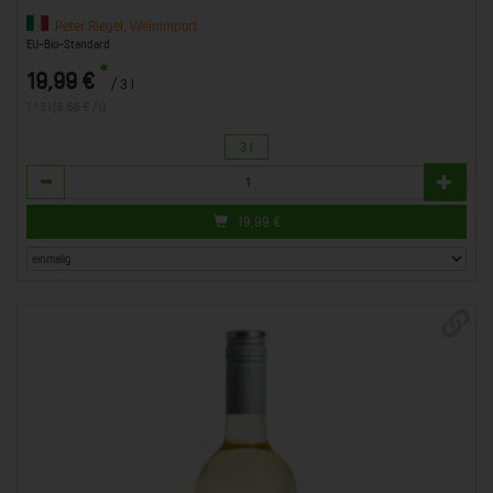
Peter Riegel, Weinimport
EU-Bio-Standard
*
19,99 €
/ 3 l
1 * 3 l (6,66 € / l)
3 l
Anzahl
19,99
€