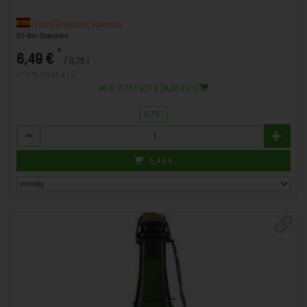
Finca Enguerra, Valencia
EU-Bio-Standard
*
6,49 €
/ 0,75 l
1 * 0,75 l (8,65 € / l)
ab 6: 0,75 l 6,17 € (8,22 € / l)
0,75 l
Anzahl
6,49
€