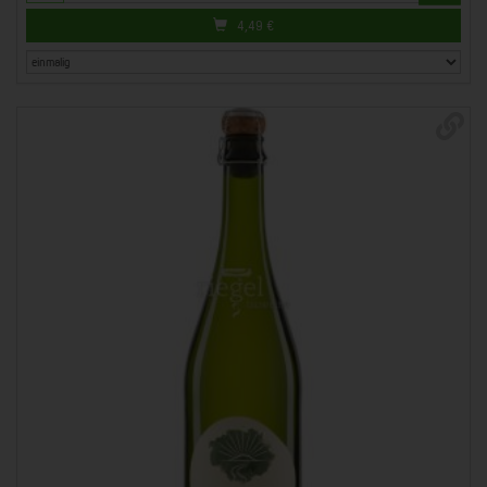
4,49
€