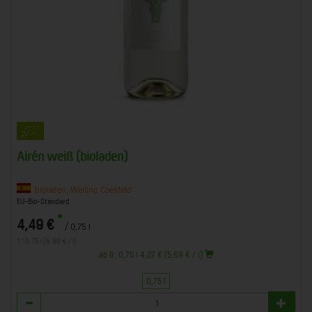
Airén weiß (bioladen)
bioladen, Weiling Coesfeld
EU-Bio-Standard
*
4,49 €
/ 0,75 l
1 * 0,75 l (5,99 € / l)
ab 6: 0,75 l 4,27 € (5,69 € / l)
0,75 l
Anzahl