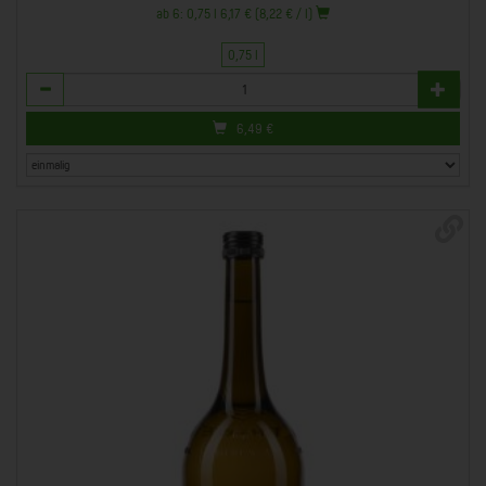
ab 6: 0,75 l 6,17 € (8,22 € / l)
0,75 l
Anzahl
6,49
€