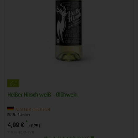
Heißer Hirsch weiß - Glühwein
Acht Grad plus GmbH
EU-Bio-Standard
*
4,99 €
/ 0,75 l
1 * 0,75 l (6,65 € / l)