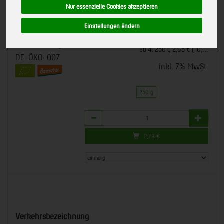
Nur essenzielle Cookies akzeptieren
250556
*
2,79 €
/ 250 g
Spielberger, Brackenheim
Einstellungen ändern
demeter (auch
(11,16 € / kg)
international)
ab 4: 250 g 2,65 € (10,60 € / kg)
DE-ÖKO-007
inkl. 7% MwSt.
250 g
Anzahl
2,79
€
Verkehrsbezeichnung