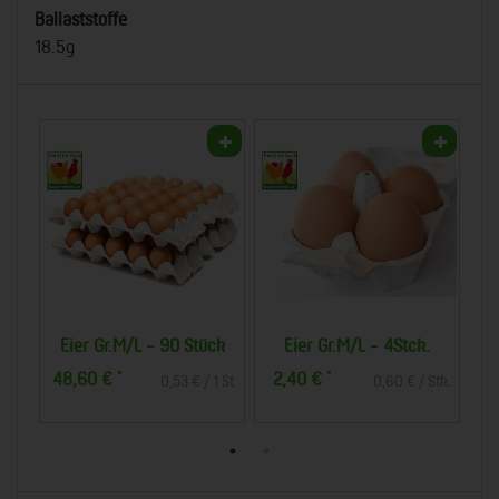
Ballaststoffe
18.5g
.
Eier Gr.M/L - 90 Stück
Eier Gr.M/L - 4Stck.
48,60 €
2,40 €
3
*
*
Stk.
0,53 € / 1 St
0,60 € / Stk.