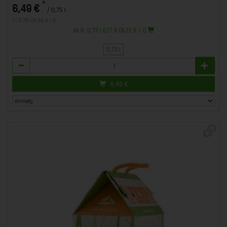
*
6,49 €
/ 0,75 l
1 * 0,75 l (8,65 € / l)
ab 6: 0,75 l 6,17 € (8,22 € / l)
0,75 l
Anzahl
6,49
€