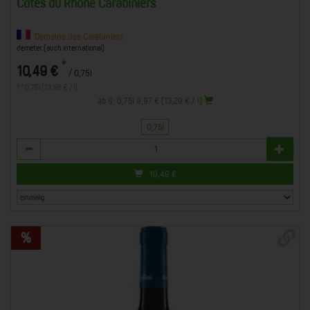
Côtes du Rhône Carabiniers
Domaine des Carabiniers
demeter (auch international)
*
10,49 €
/ 0,75l
1 * 0,75l (13,98 € / l)
ab 6: 0,75l 9,97 € (13,29 € / l)
0,75l
Anzahl
10,49
€