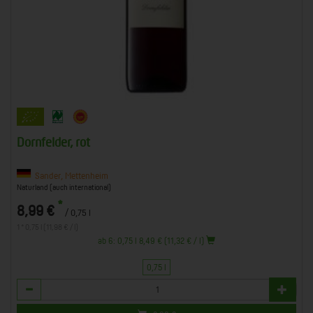
Dornfelder, rot
Sander, Mettenheim
Naturland (auch international)
*
8,99 €
/ 0,75 l
1 * 0,75 l (11,98 € / l)
ab 6: 0,75 l 8,49 € (11,32 € / l)
0,75 l
Anzahl