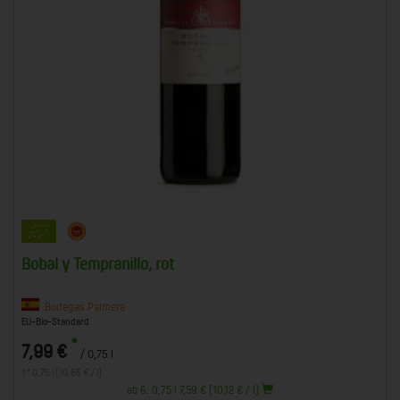
Bobal y Tempranillo, rot
Bodegas Palmera
EU-Bio-Standard
*
7,99 €
/ 0,75 l
1 * 0,75 l (10,65 € / l)
ab 6: 0,75 l 7,59 € (10,12 € / l)