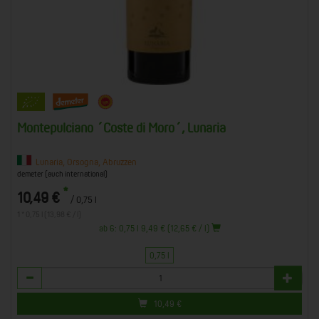
Montepulciano ´Coste di Moro´, Lunaria
Lunaria, Orsogna, Abruzzen
demeter (auch international)
*
10,49 €
/ 0,75 l
1 * 0,75 l (13,98 € / l)
ab 6: 0,75 l 9,49 € (12,65 € / l)
0,75 l
Anzahl
10,49
€