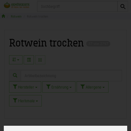
Produkt
Rotwein
Rotwein trocken
Rotwein trocken
37 von 2797
Hersteller
Ernährung
Allergene
Merkmale