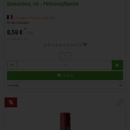
Babouches, rot - Mehrwegflasche
bioladen, Weiling Coesfeld
EU-Bio-Standard
*
6,59 €
/ 1 l
1 * 1 l (6,59 € / l)
ab 6: 1 l 6,26 € (6,26 € / l)
1 l
Anzahl
6,59
€