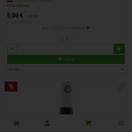
Finca Enguerra, Valencia
EU-Bio-Standard
*
5,99 €
/ 0,75 l
1 * 0,75 l (7,98 € / l)
ab 6: 0,75 l 5,69 € (7,58 € / l)
0,75 l
Anzahl
5,99
€
Toggle
cart