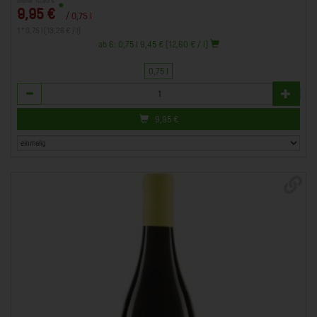
bisher 10,95 €
*
9,95 €
/ 0,75 l
1 * 0,75 l (13,26 € / l)
ab 6: 0,75 l 9,45 € (12,60 € / l)
0,75 l
Anzahl
9,95
€