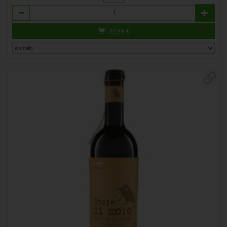
Anzahl
22,99
€