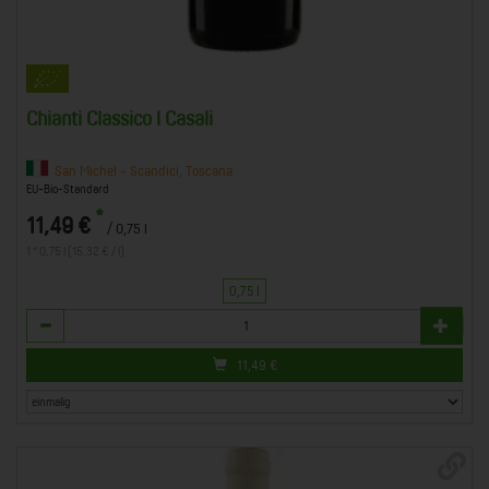
Chianti Classico I Casali
San Michel - Scandici, Toscana
EU-Bio-Standard
*
11,49 €
/ 0,75 l
1 * 0,75 l (15,32 € / l)
0,75 l
Anzahl
11,49
€