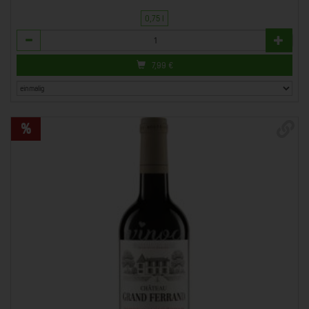
0,75 l
Anzahl
7,99
€