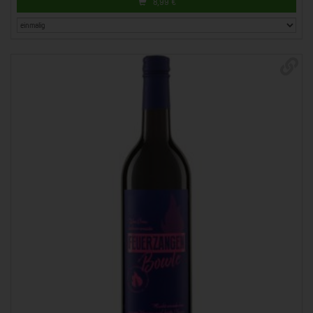
8,99
€