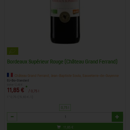
Bordeaux Supérieur Rouge (Château Grand Ferrand)
Château Grand Ferrand, Jean-Baptiste Soula, Sauveterre-de-Guyenne
EU-Bio-Standard
bisher 12,49 €
*
11,85 €
/ 0,75 l
1 * 0,75 l (15,80 € / l)
0,75 l
Anzahl
11,85
€