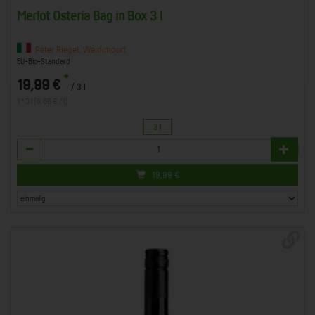
Merlot Osteria Bag in Box 3 l
Peter Riegel, Weinimport
EU-Bio-Standard
*
19,99 €
/ 3 l
1 * 3 l (6,66 € / l)
3 l
Anzahl
19,99
€