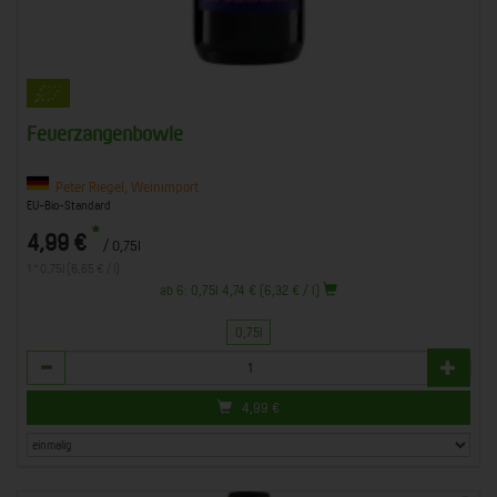
Feuerzangenbowle
Peter Riegel, Weinimport
EU-Bio-Standard
*
4,99 €
/ 0,75l
1 * 0,75l (6,65 € / l)
ab 6: 0,75l 4,74 € (6,32 € / l)
0,75l
Anzahl
4,99
€