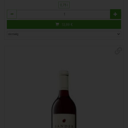
0,75 l
Anzahl
13,99
€