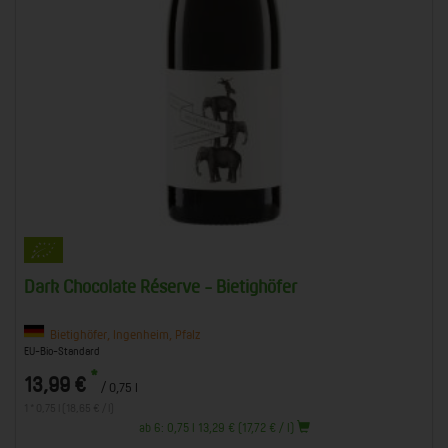
Dark Chocolate Réserve - Bietighöfer
Bietighöfer, Ingenheim, Pfalz
EU-Bio-Standard
*
13,99 €
/ 0,75 l
1 * 0,75 l (18,65 € / l)
ab 6: 0,75 l 13,29 € (17,72 € / l)