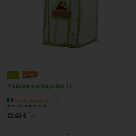
Montepulciano Bag in Box 3 l
Lunaria, Orsogna, Abruzzen
demeter (auch international)
*
22,99 €
/ 3 l
1 * 3 l (7,66 € / l)
3 l