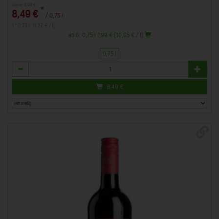
bisher 8,99 €
*
8,49 €
/ 0,75 l
1 * 0,75 l (11,32 € / l)
ab 6: 0,75 l 7,99 € (10,65 € / l)
0,75 l
Anzahl
8,49
€