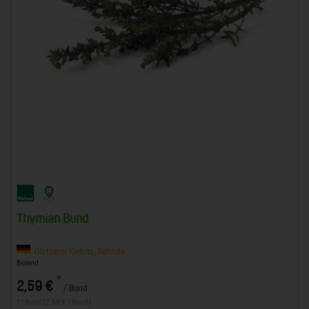
Thymian Bund
Gärtnerei Kiebitz, Sehnde
Bioland
*
2,59 €
/ Bund
1 * Bund (2,59 € / Bund)