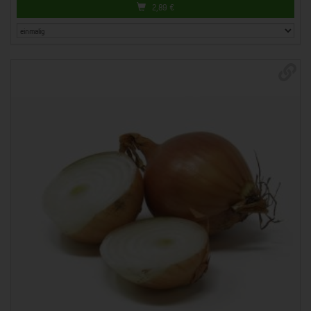
2,89
€