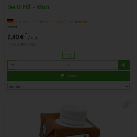
Eier Gr.M/L - 4Stck.
Kudammhof, Adelheidsdorf & Partnerbetriebe
Bioland
*
2,40 €
/ 4 St
1 * 4 St (0,60 € / Stk.)
4 St
Anzahl
2,40
€