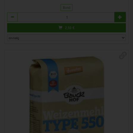
Bund
Anzahl
2,59
€