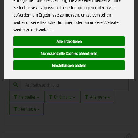
ermöglichen und die Werbung, die Sie sehen, besser an Ihre
Bedürfnisse anzupassen. Diese Technologien nutzen wir
außerdem um Ergebnisse zu messen, um zu verstehen,
woher unsere Besucher kommen oder um unsere Website
Veganer Zwiebelkuchen
weiter zu entwickeln.
Alle akzeptieren
mit Tofu
9
Nur essenzielle Cookies akzeptieren
Einstellungen ändern
Hersteller
Ernährung
Allergene
Merkmale