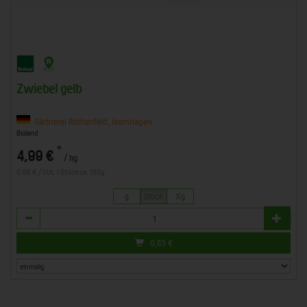
Zwiebel gelb
Gärtnerei Rothenfeld, Isernhagen
Bioland
*
4,99 €
/ kg
0,65 € / Stk, 1 Stück ca. 130g
g
Stück
Kg
Anzahl
0,65
€