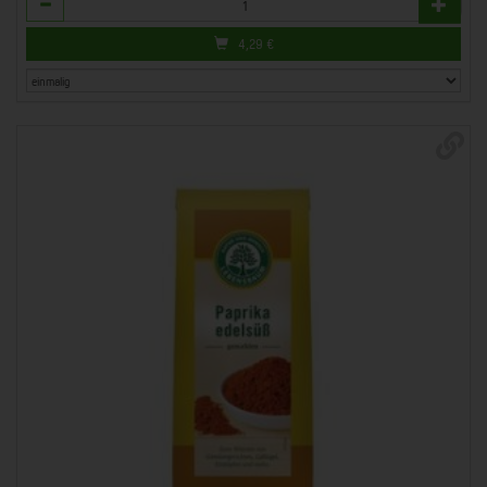
Anzahl
4,29
€