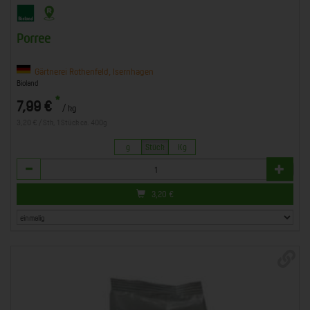
Porree
Gärtnerei Rothenfeld, Isernhagen
Bioland
*
7,99 €
/ kg
3,20 € / Stk, 1 Stück ca. 400g
g
Stück
Kg
Anzahl
3,20
€