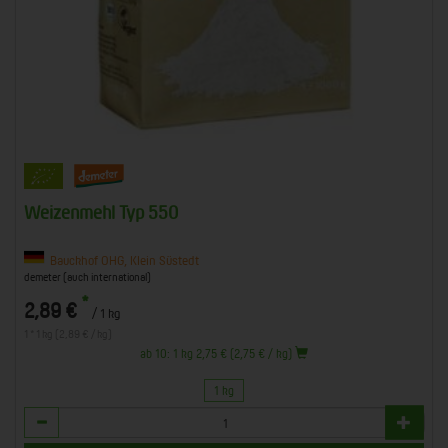
Weizenmehl Typ 550
Bauckhof OHG, Klein Süstedt
demeter (auch international)
*
2,89 €
/ 1 kg
1 * 1 kg (2,89 € / kg)
ab 10: 1 kg 2,75 € (2,75 € / kg)
1 kg
Anzahl