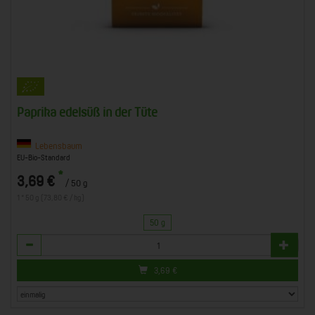
Paprika edelsüß in der Tüte
Lebensbaum
EU-Bio-Standard
*
3,69 €
/ 50 g
1 * 50 g (73,80 € / kg)
50 g
Anzahl
3,69
€