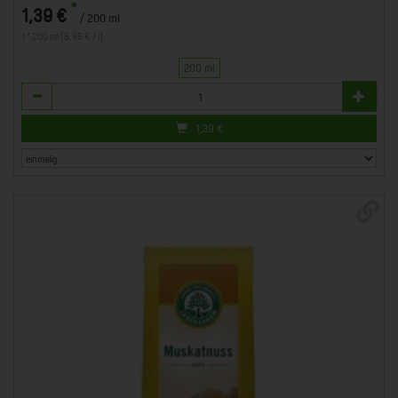
*
1,39 €
/ 200 ml
1 * 200 ml (6,95 € / l)
200 ml
Anzahl
1,39
€