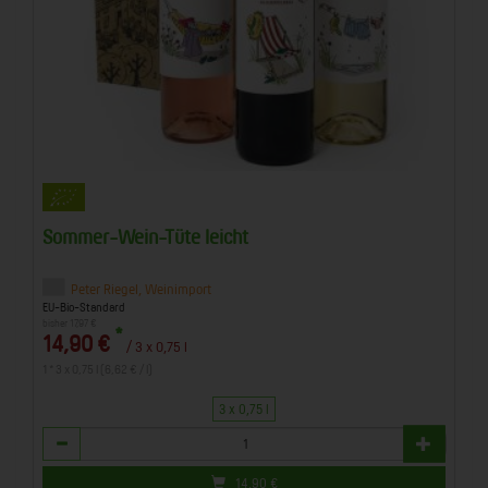
Sommer-Wein-Tüte leicht
Peter Riegel, Weinimport
EU-Bio-Standard
bisher 17,97 €
*
14,90 €
/ 3 x 0,75 l
1 * 3 x 0,75 l (6,62 € / l)
3 x 0,75 l
Anzahl
14,90
€