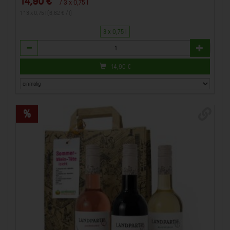
14,90 €
/ 3 x 0,75 l
1 * 3 x 0,75 l (6,62 € / l)
3 x 0,75 l
Anzahl
14,90
€