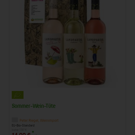
Sommer-Wein-Tüte
Peter Riegel, Weinimport
EU-Bio-Standard
bisher 17,97 €
*