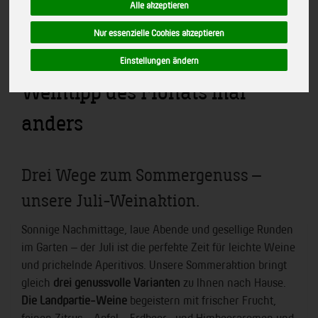
Alle akzeptieren
Nur essenzielle Cookies akzeptieren
Einstellungen ändern
Weintipp des Monats mal
anders
Drei Wege zum Sommergenuss –
unsere Juli-Weinaktion.
Sonnige Nachmittage, laue Abende und gesellige Runden
im Garten – der Juli ist die perfekte Zeit für leichte Weine
und prickelnde Aperitivos. Unsere Sommeraktion bringt
gleich
drei genussvolle Varianten
zu Ihnen nach Hause.
Die Landpartie-Weine
begeistern mit frischer Frucht,
feinen Zitrus-, Apfel-, Erdbeer- und Himbeeraromen und