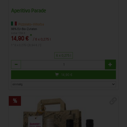
Aperitivo Parade
Pizzolato-Villorba
96% EU-Bio-Zutaten
bisher 17,94 €
*
14,90 €
/ 6 x 0,275 l
1 * 6 x 0,275 l (8,94 € / l)
6 x 0,275 l
Anzahl
14,90
€