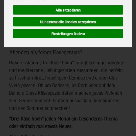
Alle akzeptieren
Nur essenzielle Cookies akzeptieren
Einstellungen ändern
Der Sommer ruft – und was passt besser zu
Picknickdecke, Feierabend im Grünen und lauen
Abenden als feiner Käsegenuss?
Unsere Aktion „Drei Käse hoch“ bringt cremige, würzige
und mediterrane Lieblingssorten zusammen, die perfekt
zu frischem Brot, knackigem Gemüse und einem Glas
Wein passen. Ob am Badesee, im Park oder auf dem
Balkon: Diese Käsespezialitäten machen jedes Picknick
zum Genussmoment. Einfach auspacken, kombinieren
und den Sommer schmecken!
"Drei Käse hoch" jeden Monat ein besonderes Thema
oder einfach mal etwas Neues.