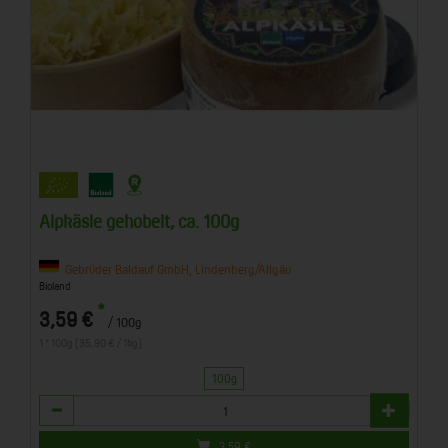
Alpkäsle gehobelt, ca. 100g
Gebrüder Baldauf GmbH, Lindenberg/Allgäu
Bioland
*
3,59 €
/ 100g
1 * 100g (35,90 € / 1kg)
100g
Anzahl
3,59
€