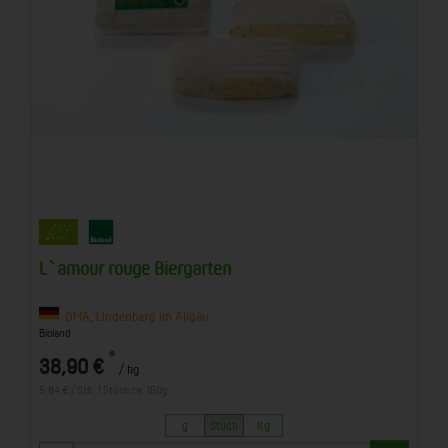
L`amour rouge Biergarten
ÖMA, Lindenberg im Allgäu
Bioland
*
38,90 €
/ kg
5,84 € / Stk, 1 Stück ca. 150g
g
Stück
Kg