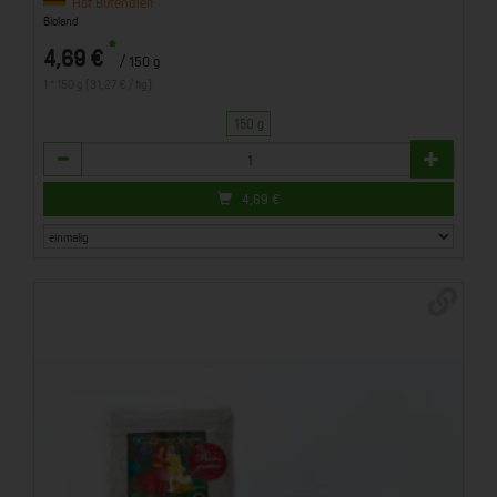
Hof Butendiek
Bioland
*
4,69 €
/ 150 g
1 * 150 g (31,27 € / kg)
150 g
Anzahl
4,69
€