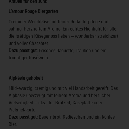
Aktuell für den Juni:
L’amour Rouge Biergarten
Cremiger Weichkäse mit feiner Rotkulturpflege und
sahnig-herzhaftem Aroma. Ein echtes Highlight für alle,
die kräftigen Käsegenuss lieben – wunderbar streichzart
und voller Charakter.
Dazu passt gut:
Frisches Baguette, Trauben und ein
fruchtiger Roséwein.
Alpkäsle gehobelt
Mild-würzig, cremig und mit viel Handarbeit gereift: Das
Alpkäsle überzeugt mit feinem Aroma und herrlicher
Vielseitigkeit – ideal für Brotzeit, Käseplatte oder
Picknickkorb.
Dazu passt gut:
Bauernbrot, Radieschen und ein kühles
Bier.