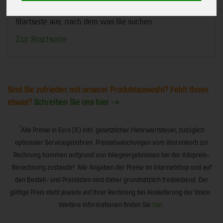
Am besten Sie suchen in der Navigation von der
Startseite aus, nach dem was Sie suchen.
Zur Startseite
Sind Sie zufrieden mit unserer Produktauswahl? Fehlt Ihnen
etwas?
Schreiben Sie uns hier ->
*
Alle Preise in Euro (€) inkl. gesetzlicher Mehrwertsteuer, zuzüglich
optionaler Servicegebühren. Preisabweichungen vom Warenkorb zur
Rechnung kommen aufgrund von Wiegeergebnissen bei der Kilopreis-
Berechnung zustande! Alle Angaben der Preise im Internetshop und auf
den Bestell- und Preislisten sind daher grundsätzlich freibleibend. Der
gültige Preis steht jeweils auf Ihrer Rechnung bei Auslieferung der Ware.
Weitere Informationen finden Sie
hier
.