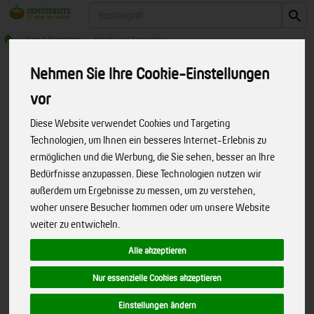
Produkt
Käse & Frischkäse
Schaf- und Ziegenkäse
Nehmen Sie Ihre Cookie-Einstellungen
Produkte
Käse & Frischkäse
Schaf- und Ziegenkäse
vor
Diese Website verwendet Cookies und Targeting
Produkt "Grüne Ilse, Ziegenschnittkäse"
Technologien, um Ihnen ein besseres Internet-Erlebnis zu
ermöglichen und die Werbung, die Sie sehen, besser an Ihre
nicht verfügbar.
Bedürfnisse anzupassen. Diese Technologien nutzen wir
außerdem um Ergebnisse zu messen, um zu verstehen,
woher unsere Besucher kommen oder um unsere Website
Bitte entschuldigen Sie, diese Seite
weiter zu entwickeln.
gibt es nicht mehr!
Alle akzeptieren
Wir haben unseren Internetauftritt umgebaut. Dabei hat
Nur essenzielle Cookies akzeptieren
sich einiges geändert. Das von Ihnen gesuchte Produkt
oder die Internetseite ist leider nicht mehr verfügbar!
Einstellungen ändern