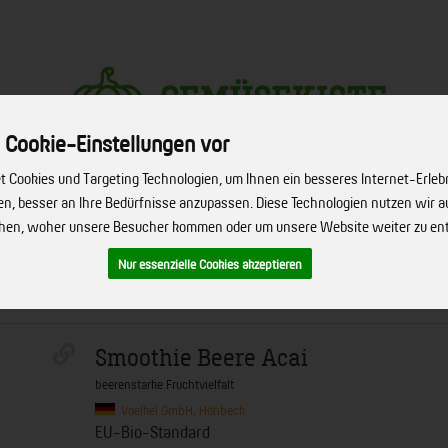
 Cookie-Einstellungen vor
Produkt
 Cookies und Targeting Technologien, um Ihnen ein besseres Internet-Erleb
hen, besser an Ihre Bedürfnisse anzupassen. Diese Technologien nutzen wir
ehen, woher unsere Besucher kommen oder um unsere Website weiter zu en
ERVICE
FIRMENSERVICE
REZEPTE
BIO-HÖFE
ÜBER UNS
Nur essenzielle Cookies akzeptieren
Smoothie Beere Acai
beerenstarke Fruchtvielfalt
Voelkel GmbH, Höhbeck
EU-Bio-Standard