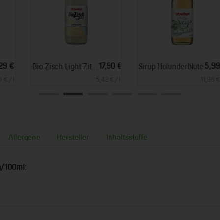
*
*
17,90 €
5,99 €
Bio Zisch Light Zitrone 10 x 0,33 l
Sirup Holunderblüte
5,42 € / l
11,98 € / l
Allergene
Hersteller
Inhaltsstoffe
g/100ml: