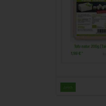
Eier Gr.M/L - 10Stck.
Pfefferminz
5,90 €
2,29 €
*
*
0,59 € / Stk.
Zurück