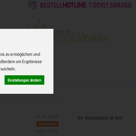
BESTELL
HOTLINE
: T.05101.588360
nis zu ermöglichen und
 außerdem um Ergebnisse
twickeln.
KONTAKT
Einstellungen ändern
Art.-Nr. 62586
Ihr Warenkorb ist leer.
Aktionspreis!
bisher 2,99 €