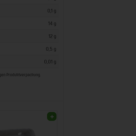
0,1 g
14 g
12 g
0,5 g
0,01 g
ligen Produktverpackung.