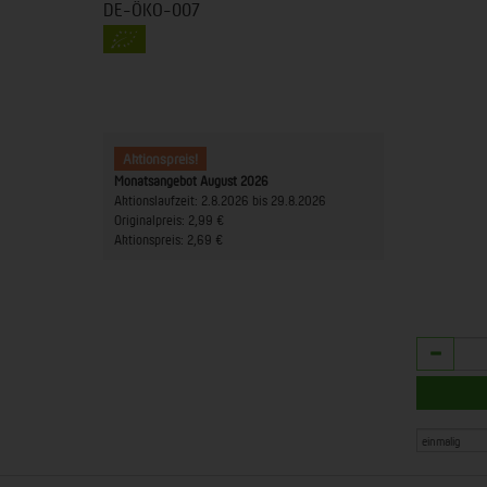
DE-ÖKO-007
Aktionspreis!
Monatsangebot August 2026
Aktionslaufzeit:
2.8.2026 bis 29.8.2026
Originalpreis:
2,99 €
Aktionspreis:
2,69 €
Anzahl