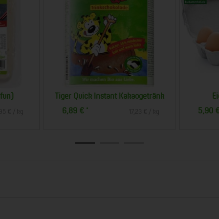
e - Beutel
Grüntee - Darjeeling - Beutel
B
3,29 €
*
76,33 € / kg
109,67 € / kg