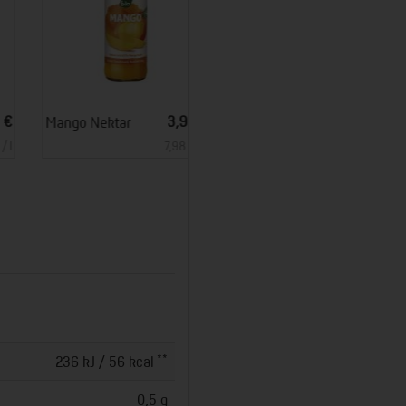
*
*
3,99 €
3,79 €
Mango Nektar
Sauerkrautsaft, milchsauer (Voe)
7,98 € / l
5,42 € / l
**
236 kJ / 56 kcal
0,5 g