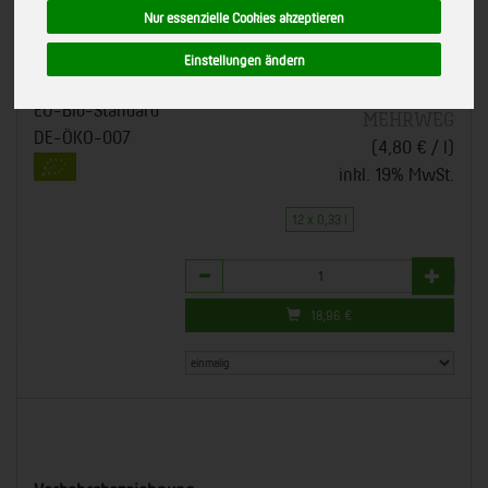
(Voe)
Nur essenzielle Cookies akzeptieren
BioZisch Holunderblüte - Erfrischung hoch drei!
Art.-Nr.
50249
Einstellungen ändern
*
18,96 €
/ 12 x 0,33 l
Voelkel GmbH, Höhbeck
EU-Bio-Standard
MEHRWEG
DE-ÖKO-007
(4,80 € / l)
inkl. 19% MwSt.
12 x 0,33 l
Anzahl
18,96
€