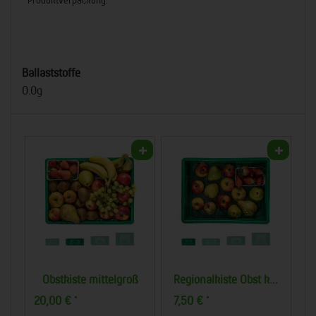
Ballaststoffe
0.0g
Obstkiste mittelgroß
Regionalkiste Obst klein
20,00 €
7,50 €
2
*
*