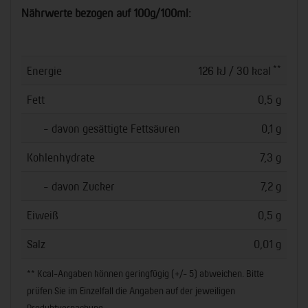
Nährwerte bezogen auf 100g/100ml:
**
Energie
126 kJ / 30 kcal
Fett
0,5 g
- davon gesättigte Fettsäuren
0,1 g
Kohlenhydrate
7,3 g
- davon Zucker
7,2 g
Eiweiß
0,5 g
Salz
0,01 g
** Kcal-Angaben können geringfügig (+/- 5) abweichen. Bitte
prüfen Sie im Einzelfall die Angaben auf der jeweiligen
Produktverpackung.