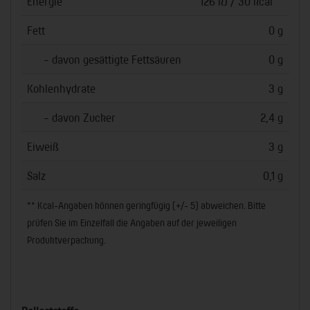
Energie
126 kJ / 30 kcal
Fett
0 g
- davon gesättigte Fettsäuren
0 g
Kohlenhydrate
3 g
- davon Zucker
2,4 g
Eiweiß
3 g
Salz
0,1 g
** Kcal-Angaben können geringfügig (+/- 5) abweichen. Bitte
prüfen Sie im Einzelfall die Angaben auf der jeweiligen
Produktverpackung.