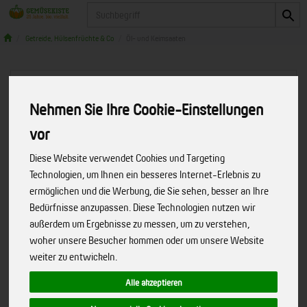
Produkt
Getreide, Hülsenfrüchte & Co
Öl- und Keimsaaten
Nehmen Sie Ihre Cookie-Einstellungen
vor
Diese Website verwendet Cookies und Targeting
Technologien, um Ihnen ein besseres Internet-Erlebnis zu
ermöglichen und die Werbung, die Sie sehen, besser an Ihre
Bedürfnisse anzupassen. Diese Technologien nutzen wir
außerdem um Ergebnisse zu messen, um zu verstehen,
woher unsere Besucher kommen oder um unsere Website
weiter zu entwickeln.
Alle akzeptieren
Keimsaat-Grünkohl bioSnacky
Wir machen Bio aus Liebe.
Art.-Nr.