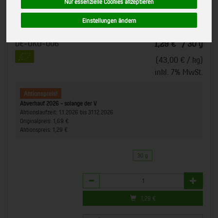
Nur essenzielle Cookies akzeptieren
690180
Rapunzel GmbH
Aktionspreis!
Einstellungen ändern
EU-Bio-Standard
bisher 1,69 €
*
DE-ÖKO-006
1,29 €
/ 30 g
(43,00 € / kg)
inkl. 7% MwSt.
Aktionspreis!
Abverkauf 2026 - solange der V
Aktionslaufzeit:
1.1.2026 bis 31.12.2026
Originalpreis:
1,69 €
Aktionspreis:
1,29 €
30 g
Anzahl
1,29
€