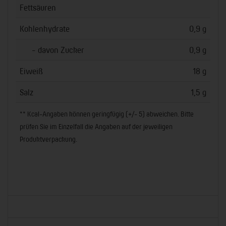
Fettsäuren
Kohlenhydrate
0,9 g
- davon Zucker
0,9 g
Eiweiß
18 g
Salz
1,5 g
** Kcal-Angaben können geringfügig (+/- 5) abweichen. Bitte
prüfen Sie im Einzelfall die Angaben auf der jeweiligen
Produktverpackung.