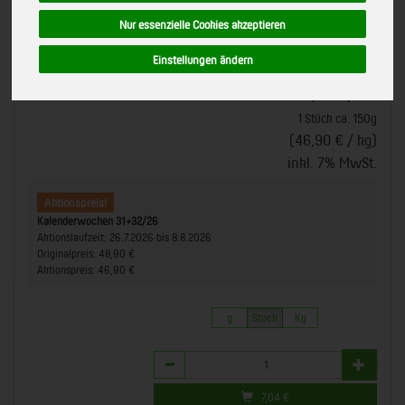
Aktionspreis!
Hof im Greth, Milchschäferei,
Nur essenzielle Cookies akzeptieren
Söhlde
bisher 48,90 €
Bioland
Einstellungen ändern
*
46,90 €
/ kg
7,04 € / Stk
1 Stück ca. 150g
(46,90 € / kg)
inkl. 7% MwSt.
Aktionspreis!
Kalenderwochen 31+32/26
Aktionslaufzeit:
26.7.2026 bis 8.8.2026
Originalpreis:
48,90 €
Aktionspreis:
46,90 €
g
Stück
Kg
Anzahl
7,04
€