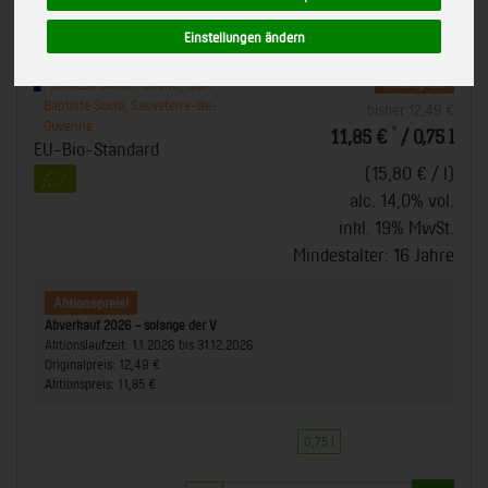
Grand Ferrand)
Einstellungen ändern
Art.-Nr.
16044
Château Grand Ferrand, Jean-
Aktionspreis!
Baptiste Soula, Sauveterre-de-
bisher 12,49 €
Guyenne
*
11,85 €
/ 0,75 l
EU-Bio-Standard
(15,80 € / l)
alc. 14,0% vol.
inkl. 19% MwSt.
Mindestalter: 16 Jahre
Aktionspreis!
Abverkauf 2026 - solange der V
Aktionslaufzeit:
1.1.2026 bis 31.12.2026
Originalpreis:
12,49 €
Aktionspreis:
11,85 €
0,75 l