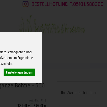
BESTELL
HOTLINE
: T.05101.588360
nis zu ermöglichen und
KONTAKT
 außerdem um Ergebnisse
twickeln.
Einstellungen ändern
ganze Bohne - 500
Ihr Warenkorb ist leer.
Art.-Nr. 17112
*
12,99 €
/ 500 g