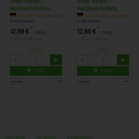
Unser Kaffee -
Unser Kaffee -
Hochland Arabica
Hochland Arabica
ganze Bohne - 500 g
gemahlen - 500 g
, Beckedorf
Globo Fair Trade Partner GmbH, Beckedorf
Globo Fair Trade Partner GmbH, B
EU-Bio-Standard
EU-Bio-Standard
*
*
12,99 €
12,99 €
/ 500 g
/ 500 g
1 * 500 g (25,98 € / kg)
1 * 500 g (25,98 € / kg)
500 g
500 g
Anzahl
Anzahl
12,99
€
12,99
€
Allergene
Hersteller
Inhaltsstoffe