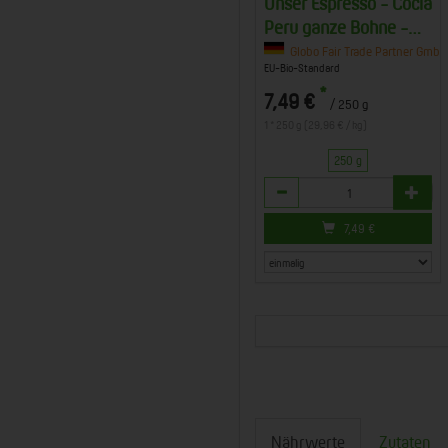
Unser Espresso - Cocla
Peru ganze Bohne -
250 g
Globo Fair Trade Partner GmbH
EU-Bio-Standard
*
7,49 €
/ 250 g
1 * 250 g (29,96 € / kg)
250 g
Anzahl
7,49
€
Nährwerte
Zutaten