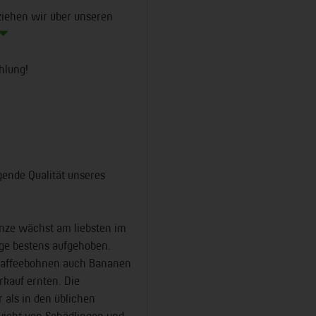
eziehen wir über unseren
hlung!
gende Qualität unseres
nze wächst am liebsten im
age bestens aufgehoben.
 Kaffeebohnen auch Bananen
rkauf ernten. Die
r als in den üblichen
ewicht von Schädlingen und