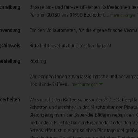
chreibung
Unsere bio- und fair-zertifizierten Kaffeebohnen b
Partner GLOBO aus 31699 Beckedorf,...
mehr anzeigen
rwendung
Für den Vollautomaten, für die eigene frische Verma
gshinweis
Bitte lichtgeschützt und trocken lagern!
erstellung
Röstung
Wir können Ihnen zuverlässig Frische und hervorra
Hochland-Kaffees...
mehr anzeigen
derheiten
Was macht den Kaffee so besonders? Die Kaffeepfla
Schatten und ist daher in der Mischkultur der Plant
Gleichzeitig kann der Bauer/die Bäuerin neben den
und andere Früchte für den Eigenbedarf oder den Ve
Artenvielfalt ist in einer solchen Plantage viel größe
Monokulturen. Es hält sich ein natürliches Gleichg