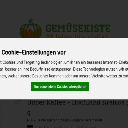
Produkt
 Cookie-Einstellungen vor
 Cookies und Targeting Technologien, um Ihnen ein besseres Internet-Erleb
ERVICE
FIRMENSERVICE
REZEPTE
BIO-HÖFE
ÜBER UNS
hen, besser an Ihre Bedürfnisse anzupassen. Diese Technologien nutzen wir
ehen, woher unsere Besucher kommen oder um unsere Website weiter zu en
Nur essenzielle Cookies akzeptieren
Unser Kaffee - Hochland Arabica 
g
NEU - Gemüsekistenprodukt - regional verarbeitet!
Globo Fair Trade Partner GmbH, Beckedorf