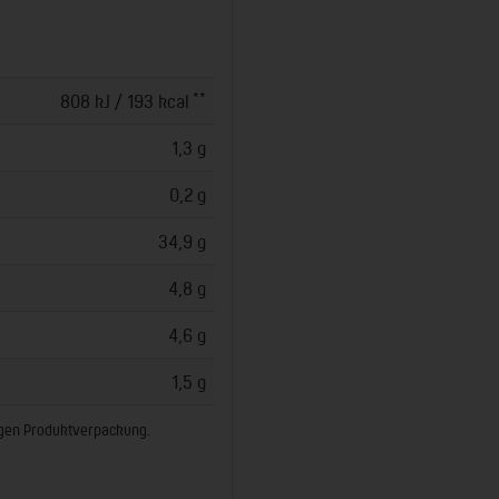
**
808 kJ / 193 kcal
1,3 g
0,2 g
34,9 g
4,8 g
4,6 g
1,5 g
ligen Produktverpackung.