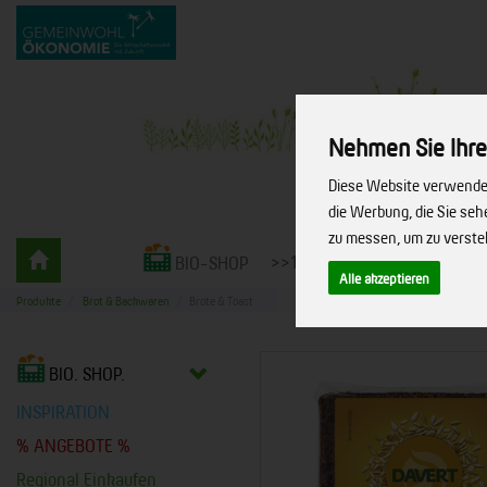
Nehmen Sie Ihre
Diese Website verwendet
die Werbung, die Sie se
zu messen, um zu verst
Gemüsekiste
>>10% RABATT<<
LIEFERS
BIO-SHOP
-
Alle akzeptieren
bio.
Produkte
Brot & Backwaren
Brote & Toast
vielfalt.
leben.
BIO. SHOP.
INSPIRATION
% ANGEBOTE %
Regional Einkaufen