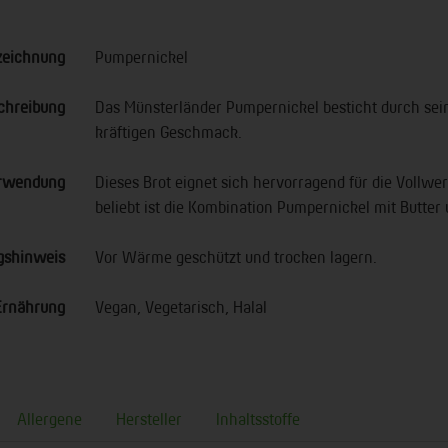
zeichnung
Pumpernickel
chreibung
Das Münsterländer Pumpernickel besticht durch sei
kräftigen Geschmack.
rwendung
Dieses Brot eignet sich hervorragend für die Vollw
beliebt ist die Kombination Pumpernickel mit Butter
gshinweis
Vor Wärme geschützt und trocken lagern.
Ernährung
Vegan, Vegetarisch, Halal
Allergene
Hersteller
Inhaltsstoffe