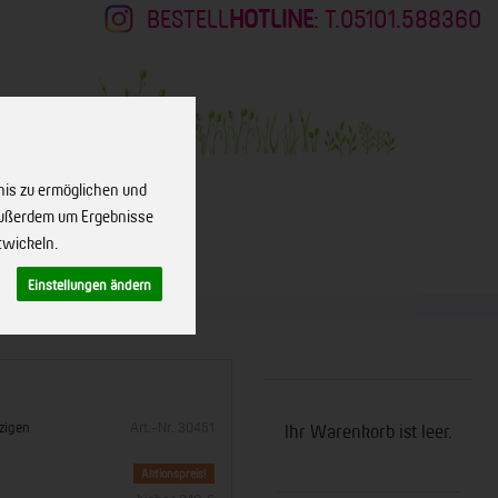
BESTELL
HOTLINE
: T.05101.588360
nis zu ermöglichen und
 außerdem um Ergebnisse
twickeln.
KONTAKT
Einstellungen ändern
zigen
Art.-Nr. 30451
Ihr Warenkorb ist leer.
Aktionspreis!