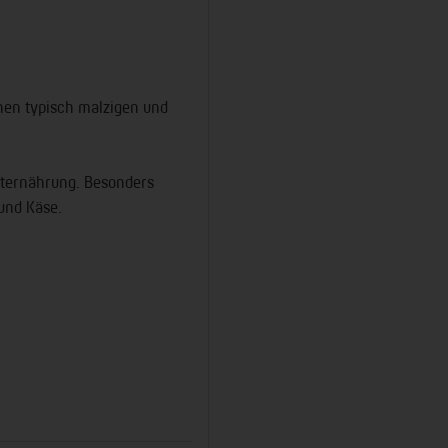
nen typisch malzigen und
erternährung. Besonders
 und Käse.