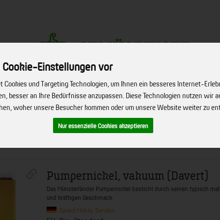
 Cookie-Einstellungen vor
 Cookies und Targeting Technologien, um Ihnen ein besseres Internet-Erleb
Produkt
hen, besser an Ihre Bedürfnisse anzupassen. Diese Technologien nutzen wir
ehen, woher unsere Besucher kommen oder um unsere Website weiter zu en
ERVICE
FIRMENSERVICE
REZEPTE
BIO-HÖFE
ÜBER UNS
Nur essenzielle Cookies akzeptieren
Pumpernickel, vakuum (Davert)
Das Münsterländer Pumpernickel besticht durch seinen typisch mal
und kräftigen Geschmack.
Davert Mühle, Senden