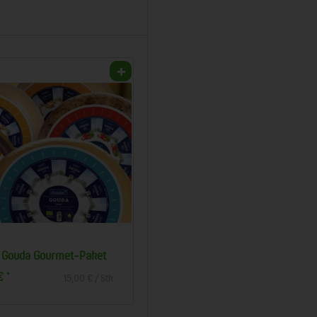
 Gouda Gourmet-Paket
Käse - Vielfalt mittel
 €
11,00 €
*
*
15,00 € / Stk