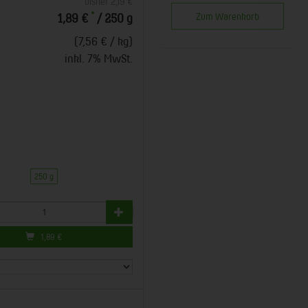
bisher 2,19 €
*
Zum Warenkorb
1,89 €
/ 250 g
(7,56 € / kg)
inkl. 7% MwSt.
250 g
1,89
€