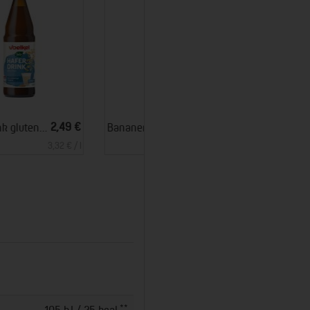
*
*
3,99 €
3,99 €
Bananen Nektar
Orangensaft
7,98 € / l
7,98 € / l
**
105 kJ / 25 kcal