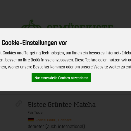
 Cookie-Einstellungen vor
Produkt
 Cookies und Targeting Technologien, um Ihnen ein besseres Internet-Erleb
hen, besser an Ihre Bedürfnisse anzupassen. Diese Technologien nutzen wir
ehen, woher unsere Besucher kommen oder um unsere Website weiter zu en
ERVICE
FIRMENSERVICE
REZEPTE
BIO-HÖFE
ÜBER UNS
Nur essenzielle Cookies akzeptieren
Eistee Grüntee Matcha
Fair Trade
Voelkel GmbH, Höhbeck
demeter (auch international)