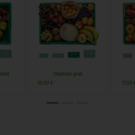
kiste mittel
Obstkiste mittelgroß
20,00 €
*