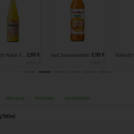
*
*
3,99 €
2,49 €
bioC Immunsystem
Haferdrink glutenfrei - Flasche
7,98 € / l
3,32 € / l
Allergene
Hersteller
Inhaltsstoffe
g/100ml: