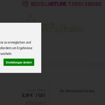
BESTELL
HOTLINE
: T.05101.588360
nis zu ermöglichen und
 außerdem um Ergebnisse
twickeln.
KONTAKT
Einstellungen ändern
Art.-Nr. 50064
Ihr Warenkorb ist leer.
*
2,19 €
/ 0,5 l
MEHRWEG