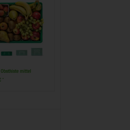
Obstkiste maxi
Obstkiste kle
25,00 €
15,00 €
*
*