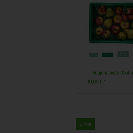
Obstkiste groß
Obst
22,50 €
17,50 €
*
*
Zurück