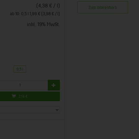
(4,38 € / l)
Zum Warenkorb
ab 10: 0,5 l 1,99 € (3,98 € / l)
inkl. 19% MwSt.
0,5 l
2,19
€