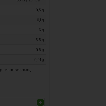
0,5 g
0,1 g
6 g
5,5 g
0,5 g
0,01 g
ligen Produktverpackung.