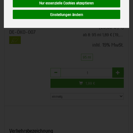
Nur essenzielle Cookies akzeptieren
Nahrungsergänzungsmittel
50062
Bio-Qualität
Einstellungen ändern
*
1,99 €
/ 95 ml
Voelkel GmbH, Höhbeck
EU-Bio-Standard
(20,93 € / l)
DE-ÖKO-007
ab 8: 95 ml 1,89 € (19,88 € / l)
inkl. 19% MwSt.
95 ml
Anzahl
1,99
€
Verkehrsbezeichnung