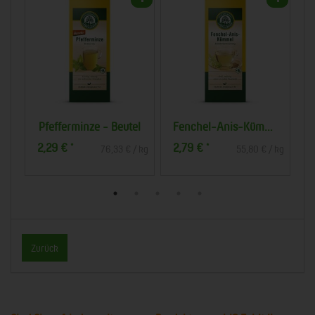
 200g (Taifun)
Pfefferminze - Beutel
Fenchel-Anis-Kümmel Tee
2,29 €
2,79 €
3
*
*
 kg
76,33 € / kg
55,80 € / kg
Zurück