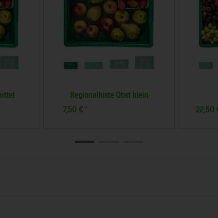
Obstkiste klein
O
15,00 €
25,00 €
*