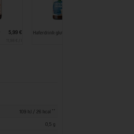
*
*
2,49 €
18,96 €
Haferdrink glutenfrei - Flasche
Bio Zisch Mate (12 x 0,33 l) (Voe)
3,32 € / l
4,80 € / l
**
109 kJ / 26 kcal
0,5 g