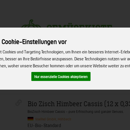
 Cookie-Einstellungen vor
Produkt
 Cookies und Targeting Technologien, um Ihnen ein besseres Internet-Erleb
hen, besser an Ihre Bedürfnisse anzupassen. Diese Technologien nutzen wir
ehen, woher unsere Besucher kommen oder um unsere Website weiter zu en
ERVICE
FIRMENSERVICE
REZEPTE
BIO-HÖFE
ÜBER UNS
Nur essenzielle Cookies akzeptieren
Bio Zisch Himbeer Cassis (12 x 0,33
BioZisch Himbeer Cassis - pure Erfrischung und ganzer Genuss.
Voelkel GmbH, Höhbeck
EU-Bio-Standard