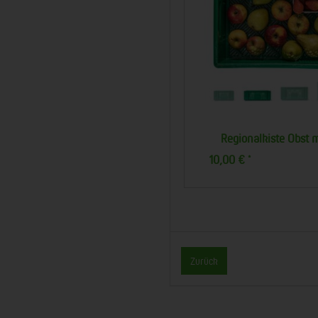
Regionalkiste Obst klein
Obstkiste groß
7,50 €
22,50 €
*
*
Zurück