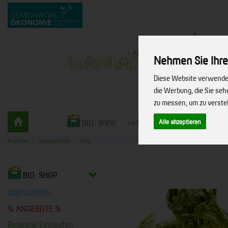
Nehmen Sie Ihre
Diese Website verwendet
die Werbung, die Sie se
zu messen, um zu verst
Gemüsekiste
Alle akzeptieren
>>10% RABATT<<
LIEFERS
BIO-SHOP
-
bio.
Produkte
Gemüse frisch
Salat
vielfalt.
leben.
BIO. SHOP.
INSPIRATION
% ANGEBOTE %
Regional Einkaufen