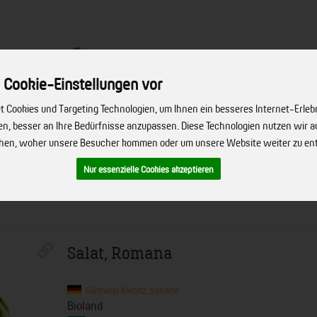
 Cookie-Einstellungen vor
 Cookies und Targeting Technologien, um Ihnen ein besseres Internet-Erleb
Produkt
hen, besser an Ihre Bedürfnisse anzupassen. Diese Technologien nutzen wir
ehen, woher unsere Besucher kommen oder um unsere Website weiter zu en
Nur essenzielle Cookies akzeptieren
ERVICE
FIRMENSERVICE
REZEPTE
BIO-HÖFE
ÜBER UNS
Salat, Romana
Gärtnerei Kiebitz, Sehnde
Bioland