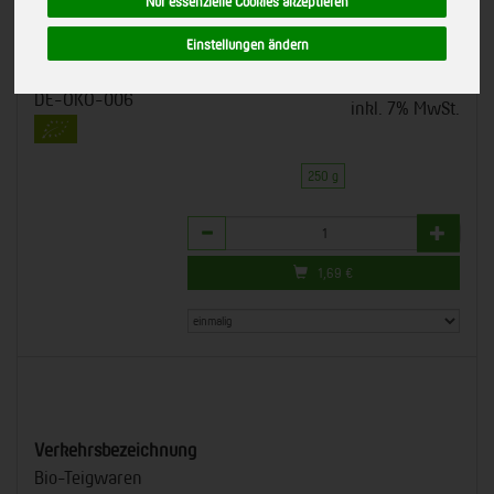
Nur essenzielle Cookies akzeptieren
28729
*
1,69 €
/ 250 g
Einstellungen ändern
Alb-Gold Teigwaren GmbH
EU-Bio-Standard
(6,76 € / kg)
DE-ÖKO-006
inkl. 7% MwSt.
250 g
Anzahl
1,69
€
Verkehrsbezeichnung
Bio-Teigwaren