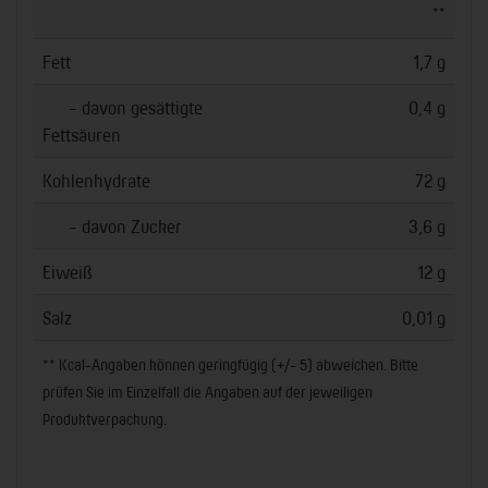
**
Fett
1,7 g
- davon gesättigte
0,4 g
Fettsäuren
Kohlenhydrate
72 g
- davon Zucker
3,6 g
Eiweiß
12 g
Salz
0,01 g
** Kcal-Angaben können geringfügig (+/- 5) abweichen. Bitte
prüfen Sie im Einzelfall die Angaben auf der jeweiligen
Produktverpackung.