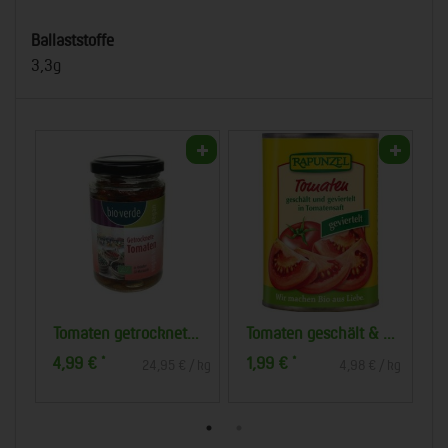
Ballaststoffe
3,3g
ia
Tomaten getrocknet in Kräuteröl
Tomaten geschält & geviertelt (400 g)
T
4,99 €
1,99 €
2
*
*
 kg
24,95 € / kg
4,98 € / kg