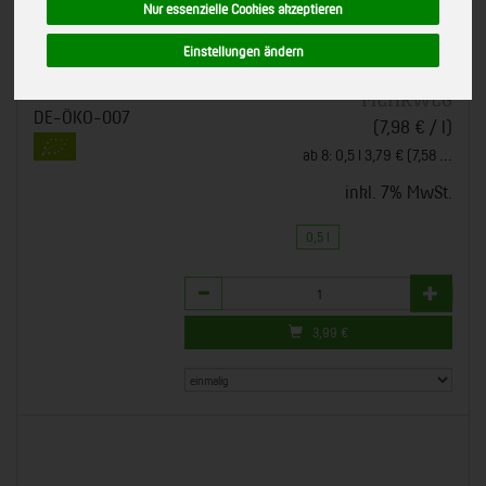
Nur essenzielle Cookies akzeptieren
Mit Direktsaft aus Obst und Gemüse
778111
Bio-Qualität
Einstellungen ändern
*
3,99 €
/ 0,5 l
Voelkel GmbH, Höhbeck
EU-Bio-Standard
MEHRWEG
DE-ÖKO-007
(7,98 € / l)
ab 8: 0,5 l 3,79 € (7,58 € / l)
inkl. 7% MwSt.
0,5 l
Anzahl
3,99
€