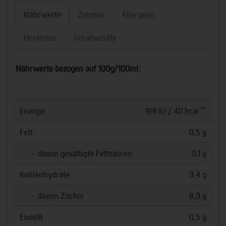
Nährwerte
Zutaten
Allergene
Hersteller
Inhaltsstoffe
Nährwerte bezogen auf 100g/100ml:
**
Energie
168 kJ / 40 kcal
Fett
0,5 g
- davon gesättigte Fettsäuren
0,1 g
Kohlenhydrate
9,4 g
- davon Zucker
8,9 g
Eiweiß
0,5 g