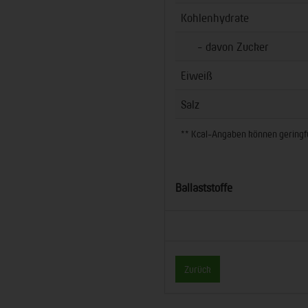
Kohlenhydrate
- davon Zucker
Eiweiß
Salz
** Kcal-Angaben können geringfüg
Ballaststoffe
Zurück