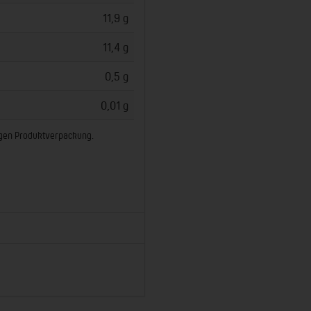
11,9 g
11,4 g
0,5 g
0,01 g
ligen Produktverpackung.