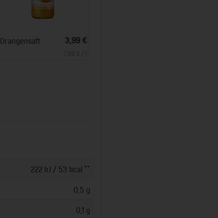
*
*
2,99 €
2,99 €
Pina Colada alkoholfrei - 0,2 l
Caipirinha alkoholfrei - 0,2 l
1,25 € / l
14,95 € / l
**
222 kJ / 53 kcal
0,5 g
0,1 g