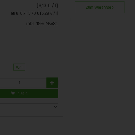
(6,13 € / l)
Zum Warenkorb
ab 6: 0,7 l 3,70 € (5,29 € / l)
inkl. 19% MwSt.
0,7 l
4,29
€