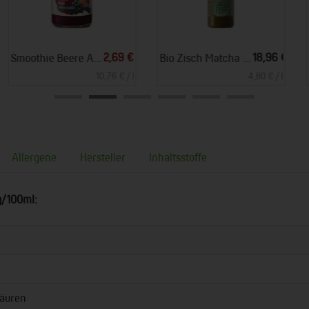
*
*
*
3,99 €
17,90 €
Orangensaft
Rhabarber Schorle Kiste (Voe)
7,98 € / l
3,58 € / l
Allergene
Hersteller
Inhaltsstoffe
g/100ml:
äuren