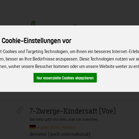
 Cookie-Einstellungen vor
 Cookies und Targeting Technologien, um Ihnen ein besseres Internet-Erleb
Produkt
hen, besser an Ihre Bedürfnisse anzupassen. Diese Technologien nutzen wir
ehen, woher unsere Besucher kommen oder um unsere Website weiter zu en
ERVICE
FIRMENSERVICE
REZEPTE
BIO-HÖFE
ÜBER UNS
Nur essenzielle Cookies akzeptieren
7-Zwerge-Kindersaft (Voe)
Die Natur gibt uns alles, was wir brauchen.
Voelkel GmbH, Höhbeck
demeter (auch international)