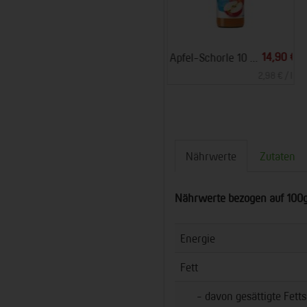
*
*
 €
2,69 €
18,96 €
Smoothie Beere Acai
Bio Zisch Matcha (12 x 0,33 l) (Voe)
 l
10,76 € / l
4,80 € / l
Nährwerte
Zutaten
Nährwerte bezogen auf 100
Energie
Fett
- davon gesättigte Fetts