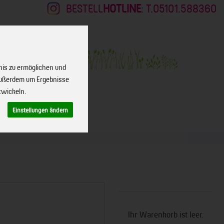
BESTELL
HOTLINE
: T.05101.588360
nis zu ermöglichen und
 außerdem um Ergebnisse
twickeln.
Einstellungen ändern
KONTAKT
Ihr Warenkorb ist leer.