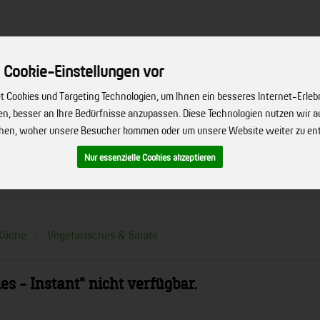
 Cookie-Einstellungen vor
 Cookies und Targeting Technologien, um Ihnen ein besseres Internet-Erleb
hen, besser an Ihre Bedürfnisse anzupassen. Diese Technologien nutzen wir
Produkt
ehen, woher unsere Besucher kommen oder um unsere Website weiter zu en
Nur essenzielle Cookies akzeptieren
ERVICE
FIRMENSERVICE
REZEPTE
BIO-HÖFE
ÜBER UNS
Küche
Vegetarisches & Salate
es - Instant" nicht verfügbar.