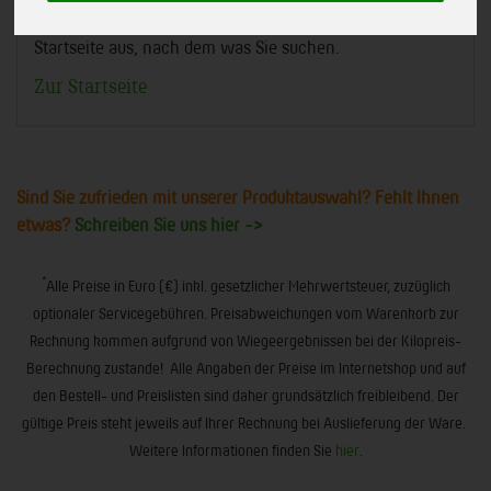
Am besten Sie suchen in der Navigation von der
Startseite aus, nach dem was Sie suchen.
Zur Startseite
Sind Sie zufrieden mit unserer Produktauswahl? Fehlt Ihnen
etwas?
Schreiben Sie uns hier ->
*
Alle Preise in Euro (€) inkl. gesetzlicher Mehrwertsteuer, zuzüglich
optionaler Servicegebühren. Preisabweichungen vom Warenkorb zur
Rechnung kommen aufgrund von Wiegeergebnissen bei der Kilopreis-
Berechnung zustande! Alle Angaben der Preise im Internetshop und auf
den Bestell- und Preislisten sind daher grundsätzlich freibleibend. Der
gültige Preis steht jeweils auf Ihrer Rechnung bei Auslieferung der Ware.
Weitere Informationen finden Sie
hier
.