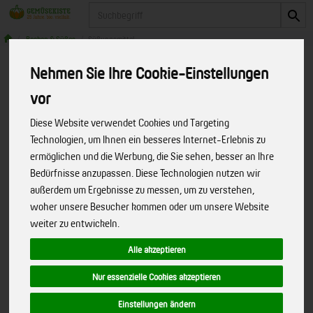
Produkt
Backen & Süßes
Süßungsmittel
Nehmen Sie Ihre Cookie-Einstellungen
Produkte
Speisekammer
Backen & Süßes
Süßungsmittel
vor
Diese Website verwendet Cookies und Targeting
Produkt "Dattel-Birnen-Apfel-Kraut"
Technologien, um Ihnen ein besseres Internet-Erlebnis zu
ermöglichen und die Werbung, die Sie sehen, besser an Ihre
nicht verfügbar.
Bedürfnisse anzupassen. Diese Technologien nutzen wir
außerdem um Ergebnisse zu messen, um zu verstehen,
woher unsere Besucher kommen oder um unsere Website
Bitte entschuldigen Sie, diese Seite
weiter zu entwickeln.
gibt es nicht mehr!
Alle akzeptieren
Wir haben unseren Internetauftritt umgebaut. Dabei hat
Nur essenzielle Cookies akzeptieren
sich einiges geändert. Das von Ihnen gesuchte Produkt
oder die Internetseite ist leider nicht mehr verfügbar!
Einstellungen ändern