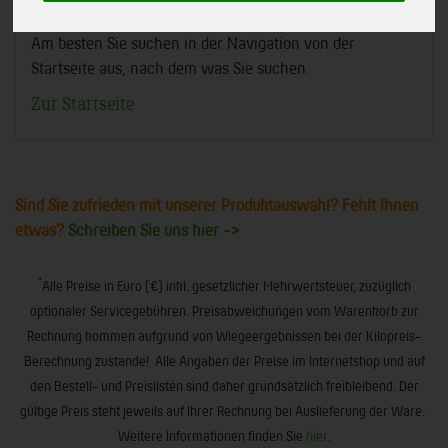
oder die Internetseite ist leider nicht mehr verfügbar!
Am besten Sie suchen in der Navigation von der
Startseite aus, nach dem was Sie suchen.
Zur Startseite
Sind Sie zufrieden mit unserer Produktauswahl? Fehlt Ihnen
etwas?
Schreiben Sie uns hier ->
*
Alle Preise in Euro (€) inkl. gesetzlicher Mehrwertsteuer, zuzüglich
optionaler Servicegebühren. Preisabweichungen vom Warenkorb zur
Rechnung kommen aufgrund von Wiegeergebnissen bei der Kilopreis-
Berechnung zustande! Alle Angaben der Preise im Internetshop und auf
den Bestell- und Preislisten sind daher grundsätzlich freibleibend. Der
gültige Preis steht jeweils auf Ihrer Rechnung bei Auslieferung der Ware.
Weitere Informationen finden Sie
hier
.