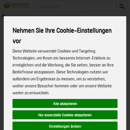
Produkt
Aufstriche süß & herzhaft
Herzhafte Brotaufstriche
Nehmen Sie Ihre Cookie-Einstellungen
Produkte
Speisekammer
Aufstriche süß & herzhaft
vor
Herzhafte Brotaufstriche
Diese Website verwendet Cookies und Targeting
Technologien, um Ihnen ein besseres Internet-Erlebnis zu
Produkt "LupiLove Protein Thai" nicht
ermöglichen und die Werbung, die Sie sehen, besser an Ihre
Bedürfnisse anzupassen. Diese Technologien nutzen wir
verfügbar.
außerdem um Ergebnisse zu messen, um zu verstehen,
woher unsere Besucher kommen oder um unsere Website
weiter zu entwickeln.
Bitte entschuldigen Sie, diese Seite
gibt es nicht mehr!
Alle akzeptieren
Nur essenzielle Cookies akzeptieren
Wir haben unseren Internetauftritt umgebaut. Dabei hat
sich einiges geändert. Das von Ihnen gesuchte Produkt
Einstellungen ändern