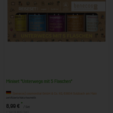
Miniset "Unterwegs mit 5 Flaschen"
(benecos) cosmondial GmbH & Co. KG, 63834 Sulzbach am Main
zertifizierte Naturkosmetik
*
8,99 €
/ Set
1 * Set (8,99 € / Set)