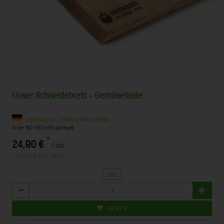
Unser Schneidebrett - Gemüsekiste
Lebensgrün, Lebenshilfe-Seelze
in der BIO-VO nicht geregelt
*
24,90 €
/ Stk.
1 * Stk. (24,90 € / Stk.)
Stk.
Anzahl
24,90
€