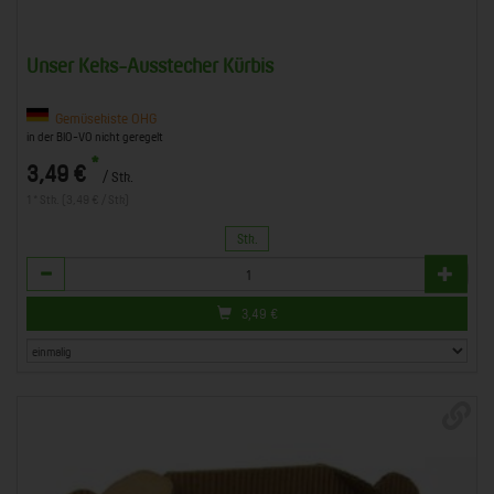
Unser Keks-Ausstecher Kürbis
Gemüsekiste OHG
in der BIO-VO nicht geregelt
*
3,49 €
/ Stk.
1 * Stk. (3,49 € / Stk)
Stk.
Anzahl
3,49
€