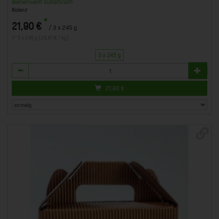
Bienenwerk Suderbruch
Bioland
*
21,90 €
/ 3 x 245 g
1 * 3 x 245 g (29,81 € / kg)
3 x 245 g
Anzahl
21,90
€