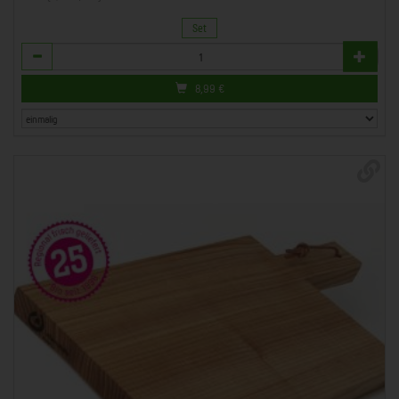
Set
Anzahl
8,99
€