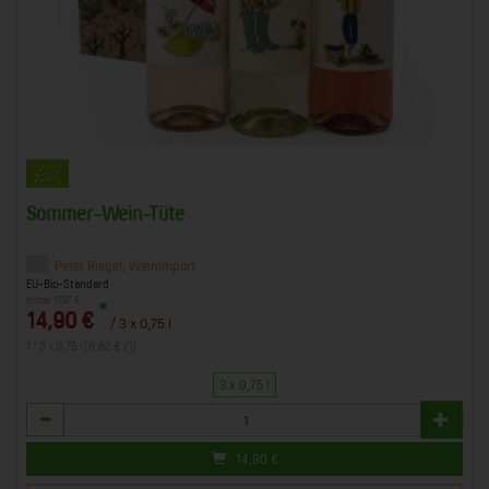
Sommer-Wein-Tüte
Peter Riegel, Weinimport
EU-Bio-Standard
bisher 17,97 €
*
14,90 €
/ 3 x 0,75 l
1 * 3 x 0,75 l (6,62 € / l)
3 x 0,75 l
Anzahl
14,90
€