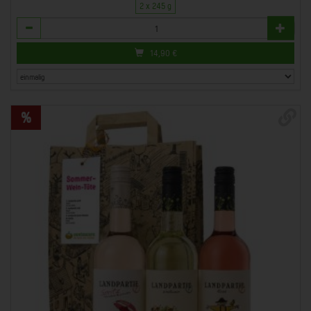
2 x 245 g
Anzahl
14,90
€