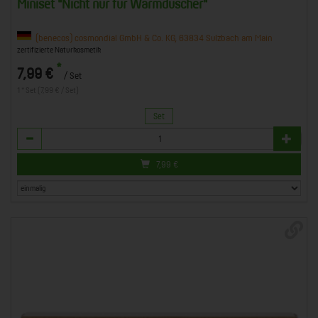
Miniset "Nicht nur für Warmduscher"
(benecos) cosmondial GmbH & Co. KG, 63834 Sulzbach am Main
zertifizierte Naturkosmetik
*
7,99 €
/ Set
1 * Set (7,99 € / Set)
Set
Anzahl
7,99
€