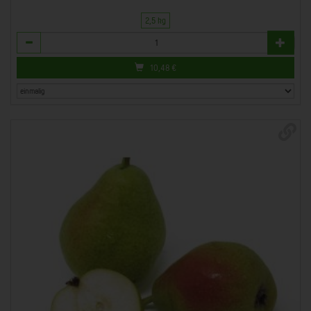
2,5 kg
Anzahl
10,48
€