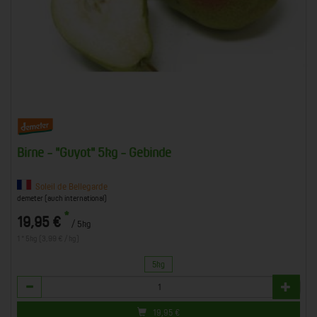
Birne - "Guyot" 5kg - Gebinde
Soleil de Bellegarde
demeter (auch international)
*
19,95 €
/ 5kg
1 * 5kg (3,99 € / kg)
5kg
Anzahl
19,95
€