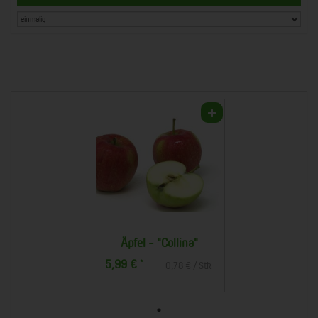
Äpfel - "Collina"
5,99 €
*
0,78 € / Stk (1 Stück ca. 130g)