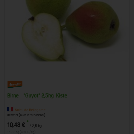
Birne - "Guyot" 2,5kg-Kiste
Soleil de Bellegarde
demeter (auch international)
*
10,48 €
/ 2,5 kg
1 * 2,5 kg (4,19 € / kg)