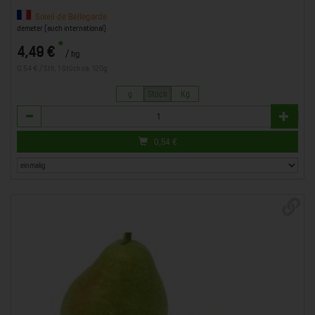
Soleil de Bellegarde
demeter (auch international)
*
4,49 €
/ kg
0,54 € / Stk, 1 Stück ca. 120g
g
Stück
Kg
Anzahl
0,54
€