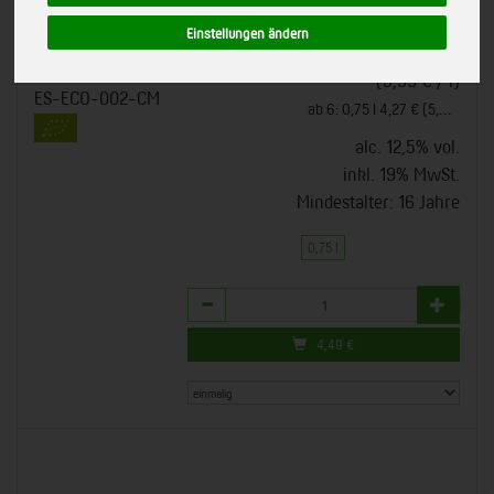
tropischer Frucht.
710288
Einstellungen ändern
*
4,49 €
/ 0,75 l
bioladen, Weiling Coesfeld
EU-Bio-Standard
(5,99 € / l)
ES-ECO-002-CM
ab 6: 0,75 l 4,27 € (5,69 € / l)
alc. 12,5% vol.
inkl. 19% MwSt.
Mindestalter: 16 Jahre
0,75 l
Anzahl
4,49
€