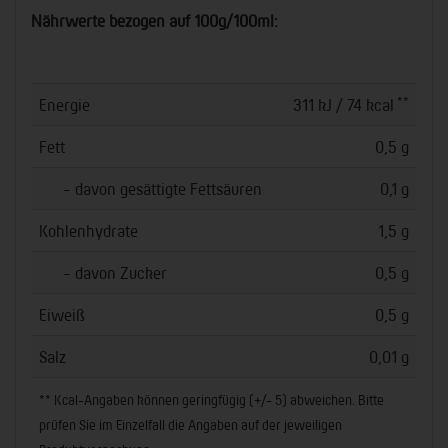
Nährwerte bezogen auf 100g/100ml:
**
Energie
311 kJ / 74 kcal
Fett
0,5 g
- davon gesättigte Fettsäuren
0,1 g
Kohlenhydrate
1,5 g
- davon Zucker
0,5 g
Eiweiß
0,5 g
Salz
0,01 g
** Kcal-Angaben können geringfügig (+/- 5) abweichen. Bitte
prüfen Sie im Einzelfall die Angaben auf der jeweiligen