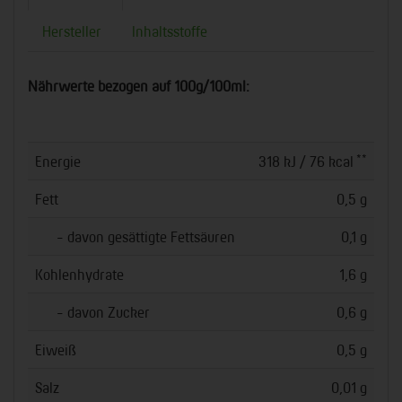
Hersteller
Inhaltsstoffe
Nährwerte bezogen auf 100g/100ml:
**
Energie
318 kJ / 76 kcal
Fett
0,5 g
- davon gesättigte Fettsäuren
0,1 g
Kohlenhydrate
1,6 g
- davon Zucker
0,6 g
Eiweiß
0,5 g
Salz
0,01 g