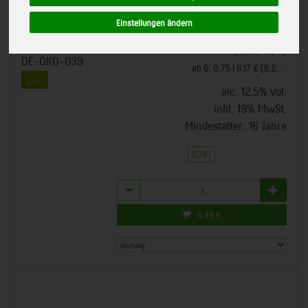
710282
Einstellungen ändern
*
6,49 €
/ 0,75 l
bioladen, Weiling Coesfeld
EU-Bio-Standard
(8,65 € / l)
DE-ÖKO-039
ab 6: 0,75 l 6,17 € (8,22 € / l)
alc. 12,5% vol.
inkl. 19% MwSt.
Mindestalter: 16 Jahre
0,75 l
Anzahl
6,49
€