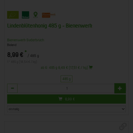
Lindenblütenhonig 485 g - Bienenwerk
Bienenwerk Suderbruch
Bioland
*
8,99 €
/ 485 g
1 * 485 g (18,54 € / kg)
ab 6: 485 g 8,49 € (17,51 € / kg)
485 g
Anzahl
8,99
€