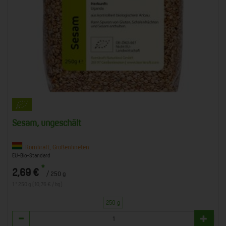
Sesam, ungeschält
Kornkraft, Großenkneten
EU-Bio-Standard
*
2,69 €
/ 250 g
1 * 250 g (10,76 € / kg)
250 g
Anzahl