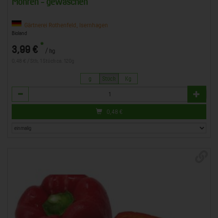
Möhren - gewaschen
Gärtnerei Rothenfeld, Isernhagen
Bioland
*
3,99 €
/ kg
0,48 € / Stk, 1 Stück ca. 120g
g
Stück
Kg
Anzahl
0,48
€