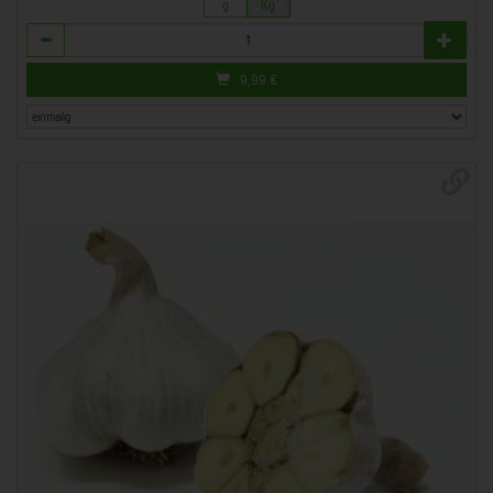
g
Kg
Anzahl
9,99
€