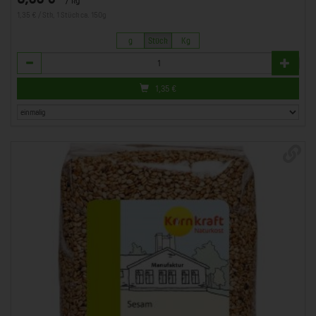
1,35 € / Stk, 1 Stück ca. 150g
g
Stück
Kg
Anzahl
1,35
€