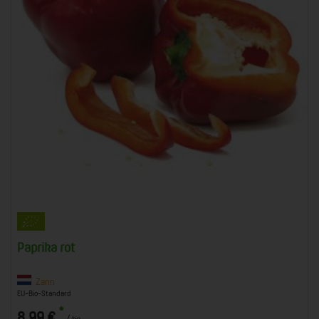
Paprika rot
Zann
EU-Bio-Standard
*
8,99 €
/ kg