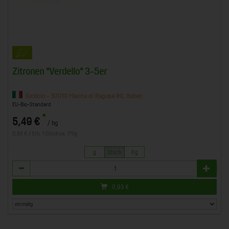
Zitronen "Verdello" 3-5er
Sicilbio - 97010 Marina di Ragusa RG, Italien
EU-Bio-Standard
*
5,49 €
/ kg
0,93 € / Stk, 1 Stück ca. 170g
g
Stück
Kg
Anzahl
0,93
€