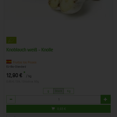
Knoblauch weiß - Knolle
Fruitos los Pisaos
EU-Bio-Standard
*
12,90 €
/ kg
0,65 € / Stk, 1 Stück ca. 50g
g
Stück
Kg
Anzahl
0,65
€