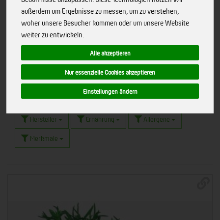
außerdem um Ergebnisse zu messen, um zu verstehen,
woher unsere Besucher kommen oder um unsere Website
weiter zu entwickeln.
Möhren-Hummus
8
Alle akzeptieren
Nur essenzielle Cookies akzeptieren
Einstellungen ändern
Hersteller
Ernährung
Allergene
Merkmale