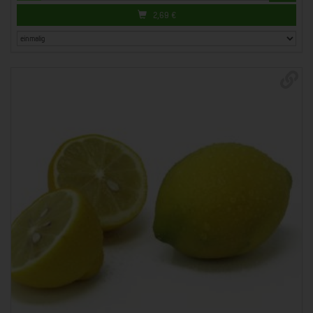
2,69
€