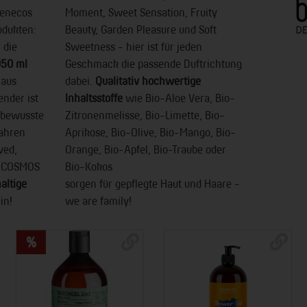
benecos
Moment, Sweet Sensation, Fruity
odukten:
Beauty, Garden Pleasure und Soft
 die
Sweetness - hier ist für jeden
50 ml
Geschmack die passende Duftrichtung
 aus
dabei.
Qualitativ hochwertige
nder ist
Inhaltsstoffe
wie Bio-Aloe Vera, Bio-
tbewusste
Zitronenmelisse, Bio-Limette, Bio-
Jahren
Aprikose, Bio-Olive, Bio-Mango, Bio-
ved,
Orange, Bio-Apfel, Bio-Traube oder
d COSMOS
Bio-Kokos
altige
sorgen für gepflegte Haut und Haare -
in!
we are family!