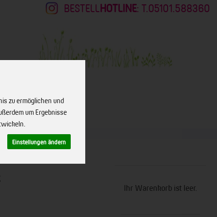
BESTELL
HOTLINE
: T.05101.588360
nis zu ermöglichen und
 außerdem um Ergebnisse
KONTAKT
twickeln.
Einstellungen ändern
s
Ihr Warenkorb ist leer.