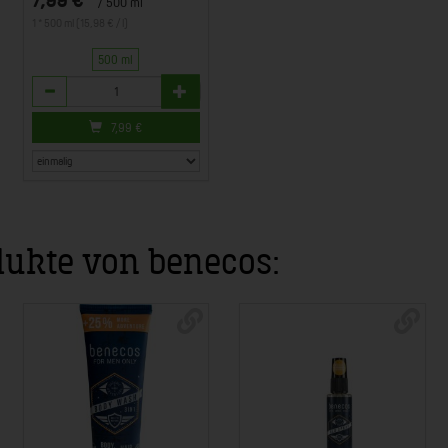
/ 500 ml
1 * 500 ml (15,98 € / l)
500 ml
Anzahl
7,99
€
dukte von benecos: