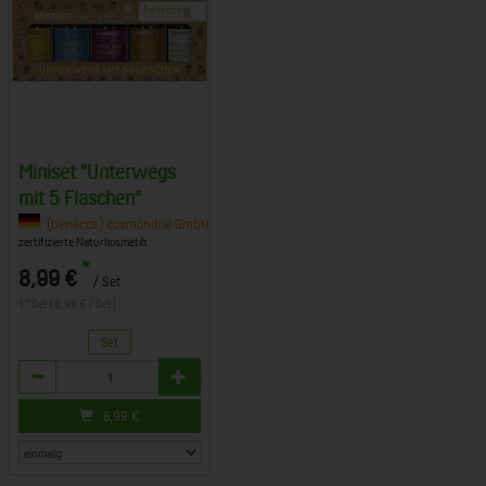
Miniset "Unterwegs
mit 5 Flaschen"
. KG, 63834 Sulzbach am Main
(benecos) cosmondial GmbH & Co. KG, 63834 Sulzbach am Main
zertifizierte Naturkosmetik
*
8,99 €
/ Set
1 * Set (8,99 € / Set)
Set
Anzahl
8,99
€