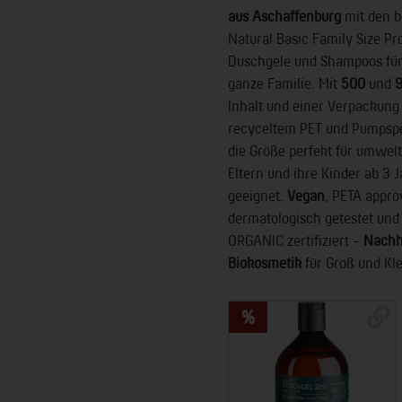
aus Aschaffenburg
mit den 
Natural Basic Family Size Pr
Duschgele und Shampoos für
ganze Familie. Mit
500
und
9
Inhalt und einer Verpackung
recyceltem PET und Pumpspe
die Größe perfekt für umwel
Eltern und ihre Kinder ab 3 
geeignet.
Vegan
, PETA appro
dermatologisch getestet un
ORGANIC zertifiziert -
Nachh
Biokosmetik
für Groß und Kle