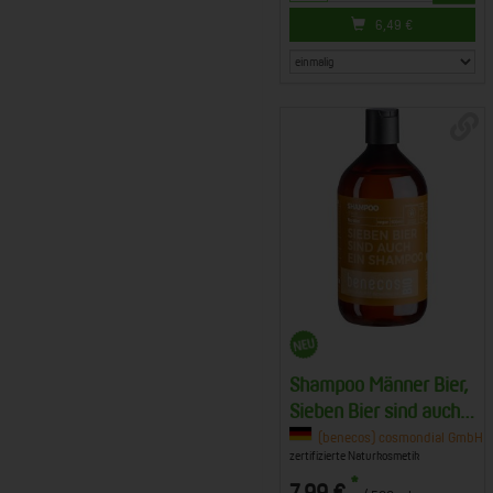
6,49
€
Shampoo Männer Bier,
Sieben Bier sind auch
ein Shampoo
(benecos) cosmondial GmbH & 
zertifizierte Naturkosmetik
*
7,99 €