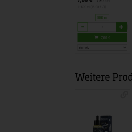
/ 500 ml
1 * 500 ml (15,98 € / l)
500 ml
Anzahl
7,99
€
Weitere Pro