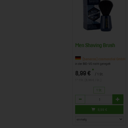
Men Shaving Brush
(benecos) cosmondial GmbH & 
in der BIO-VO nicht geregelt
*
8,99 €
/ 1 St.
1 * 1 St. (8,99 € / St.)
1 St.
Anzahl
8,99
€