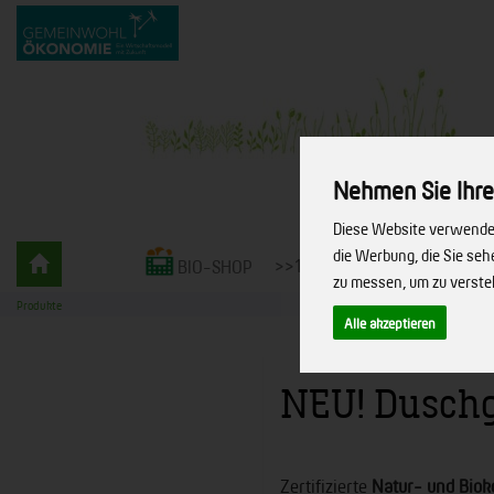
Nehmen Sie Ihre
Diese Website verwendet
Gemüsekiste
die Werbung, die Sie se
>>10% RABATT<<
LIEFERS
BIO-SHOP
-
zu messen, um zu verst
bio.
Produkte
vielfalt.
Alle akzeptieren
leben.
NEU! Duschg
Zertifizierte
Natur- und Biok