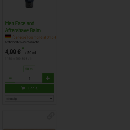
Men Face and
Aftershave Balm
. KG, 63834 Sulzbach am Main
(benecos) cosmondial GmbH & Co. KG, 63834 Sulzbach am Main
zertifizierte Naturkosmetik
*
4,99 €
/ 50 ml
1 * 50 ml (99,80 € / l)
50 ml
Anzahl
4,99
€