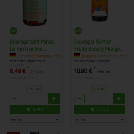
Duschgel 2in1 Minze,
Duschgel FAMILY
für ein frisches
Fruity Beauty Mango
Minzeinander
Orange
Co. KG, 63834 Sulzbach am Main
(benecos) cosmondial GmbH & Co. KG, 63834 Sulzbach am Main
(benecos) cosmondial GmbH & Co
zertifizierte Naturkosmetik
zertifizierte Naturkosmetik
bisher 6,99 €
*
*
6,49 €
10,90 €
/ 500 ml
/ 950 ml
1 * 500 ml (12,98 € / l)
1 * 950 ml (11,48 € / l)
500 ml
950 ml
Anzahl
Anzahl
6,49
€
10,90
€