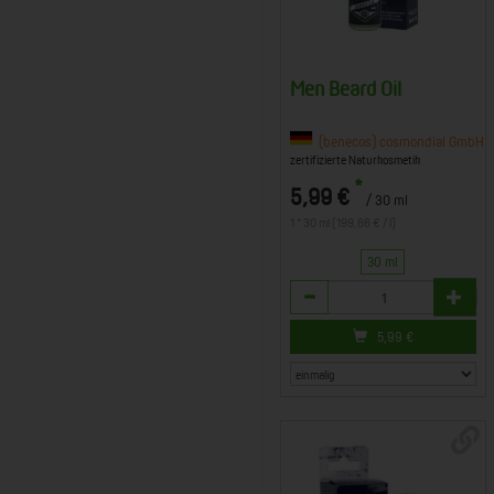
Men Beard Oil
(benecos) cosmondial GmbH & 
zertifizierte Naturkosmetik
*
5,99 €
/ 30 ml
1 * 30 ml (199,66 € / l)
30 ml
Anzahl
5,99
€