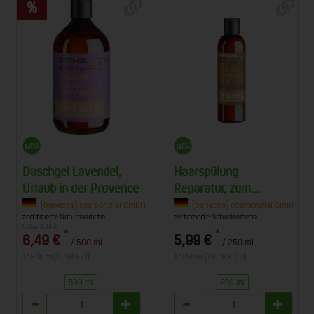
Duschgel Lavendel,
Haarspülung
Urlaub in der Provence
Reparatur, zum
Abschneiden zu
Co. KG, 63834 Sulzbach am Main
(benecos) cosmondial GmbH & Co. KG, 63834 Sulzbach am Main
(benecos) cosmondial GmbH & Co
zertifizierte Naturkosmetik
zertifizierte Naturkosmetik
schade
bisher 6,99 €
*
*
6,49 €
5,99 €
/ 500 ml
/ 250 ml
1 * 500 ml (12,98 € / l)
1 * 250 ml (23,96 € / 1 l)
500 ml
250 ml
Anzahl
Anzahl