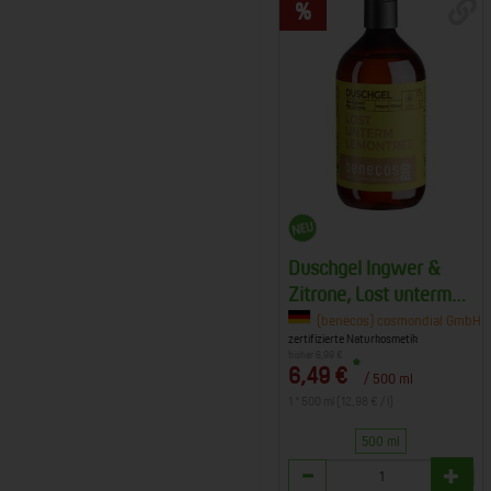
Duschgel Ingwer &
Zitrone, Lost unterm
Lemontree
(benecos) cosmondial GmbH & 
zertifizierte Naturkosmetik
bisher 6,99 €
*
6,49 €
/ 500 ml
1 * 500 ml (12,98 € / l)
500 ml
Anzahl