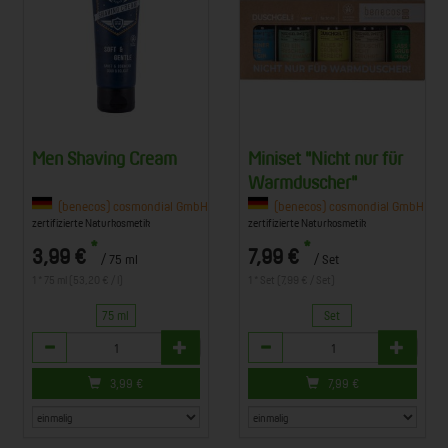
Men Shaving Cream
Miniset "Nicht nur für
Warmduscher"
Co. KG, 63834 Sulzbach am Main
(benecos) cosmondial GmbH & Co. KG, 63834 Sulzbach am Main
(benecos) cosmondial GmbH & Co
zertifizierte Naturkosmetik
zertifizierte Naturkosmetik
*
*
3,99 €
7,99 €
/ 75 ml
/ Set
1 * 75 ml (53,20 € / l)
1 * Set (7,99 € / Set)
75 ml
Set
Anzahl
Anzahl
3,99
€
7,99
€