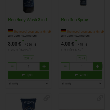
Men Body Wash 3 in 1
Men Deo Spray
Co. KG, 63834 Sulzbach am Main
(benecos) cosmondial GmbH & Co. KG, 63834 Sulzbach am Main
(benecos) cosmondial GmbH & Co
zertifizierte Naturkosmetik
zertifizierte Naturkosmetik
*
*
3,99 €
4,99 €
/ 250 ml
/ 75 ml
1 * 250 ml (15,96 € / l)
1 * 75 ml (66,53 € / l)
250 ml
75 ml
Anzahl
Anzahl
3,99
€
4,99
€