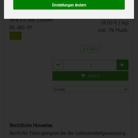
Einstellungen ändern
651008
*
38,60 €
/ 12 x 400 g
Yarrah Organic Petfood
96% EU-Bio-Zutaten
(8,03 € / kg)
NL-BIO-01
inkl. 7% MwSt.
12 x 400 g
Anzahl
38,60
€
Rechtliche Hinweise
Nicht für Tiere geeignet die der Lebensmittelgewinnung