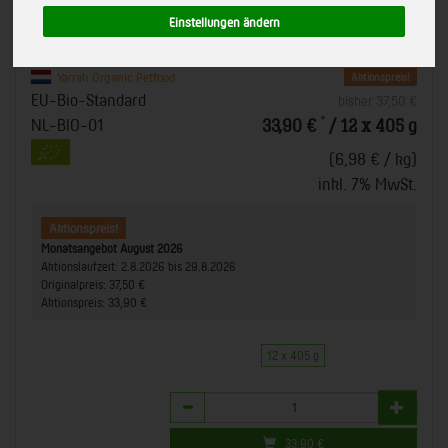
405 g
Einstellungen ändern
Saftige Bröckchen in schmackhafter Soße
Art.-Nr.
651034
Yarrah Organic Petfood
Aktionspreis!
EU-Bio-Standard
bisher 37,50 €
*
NL-BIO-01
33,90 €
/ 12 x 405 g
(6,98 € / kg)
inkl. 7% MwSt.
Aktionspreis!
Monatsangebot August 2026
Aktionslaufzeit:
2.8.2026 bis 29.8.2026
Originalpreis:
37,50 €
Aktionspreis:
33,90 €
12 x 405 g
Anzahl
33,90
€