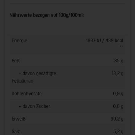
Nährwerte bezogen auf 100g/100ml:
Energie
1837 kJ / 439 kcal
**
Fett
35 g
- davon gesättigte
13,2 g
Fettsäuren
Kohlenhydrate
0,9 g
- davon Zucker
0,6 g
Eiweiß
30,2 g
Salz
5,2 g