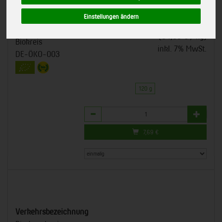
Geschmack, leicht geräuchert.
19869
Einstellungen ändern
*
7,69 €
/ 120 g
Chiemgauer Naturfleisch
GmbH
(64,06 € / kg)
Biokreis
inkl. 7% MwSt.
DE-ÖKO-003
120 g
Anzahl
7,69
€
Verkehrsbezeichnung