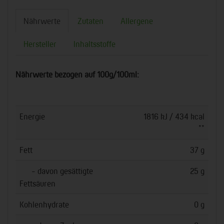
Nährwerte
Zutaten
Allergene
Hersteller
Inhaltsstoffe
Nährwerte bezogen auf 100g/100ml:
Energie
1816 kJ / 434 kcal
**
Fett
37 g
- davon gesättigte
25 g
Fettsäuren
Kohlenhydrate
0 g