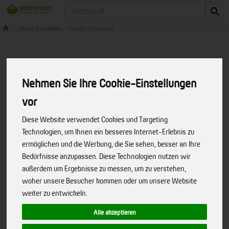
Produkt
Käse & Frischkäse
Schnitt- & Hartkäse
Nehmen Sie Ihre Cookie-Einstellungen
vor
Diese Website verwendet Cookies und Targeting
Technologien, um Ihnen ein besseres Internet-Erlebnis zu
ermöglichen und die Werbung, die Sie sehen, besser an Ihre
Bedürfnisse anzupassen. Diese Technologien nutzen wir
außerdem um Ergebnisse zu messen, um zu verstehen,
woher unsere Besucher kommen oder um unsere Website
weiter zu entwickeln.
Gouda mittelalt/pikant - Scheiben
Alle akzeptieren
In wiederverschließbarer Verpackung. Herzhaft-
Art.-Nr.