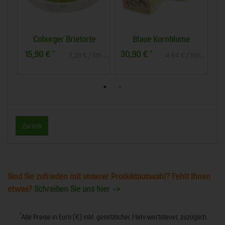
OP
Coburger Brietorte
Blaue Kornblume
G
15,90 €
30,90 €
2
*
*
4,34 € / Stk (1 Stück ca. 150g)
2,39 € / Stk (1 Stück ca. 150g)
Zurück
Sind Sie zufrieden mit unserer Produktauswahl? Fehlt Ihnen
etwas?
Schreiben Sie uns hier ->
*
Alle Preise in Euro (€) inkl. gesetzlicher Mehrwertsteuer, zuzüglich