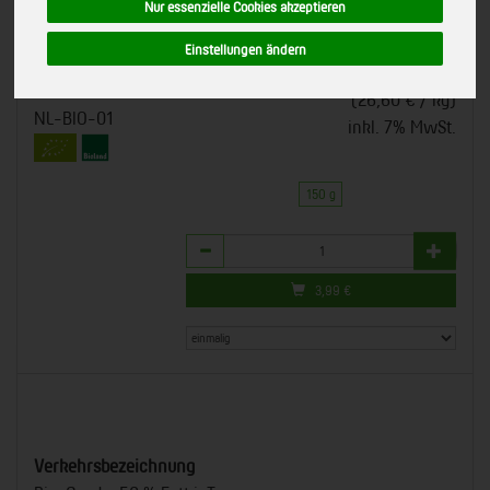
Nur essenzielle Cookies akzeptieren
pikanter mittelalter Gouda. Bioland-Qualität.
339061
Besonders aromatisch, da rindengereift.
Einstellungen ändern
*
3,99 €
/ 150 g
bioladen, Weiling Coesfeld
Bioland
(26,60 € / kg)
NL-BIO-01
inkl. 7% MwSt.
150 g
Anzahl
3,99
€
Verkehrsbezeichnung