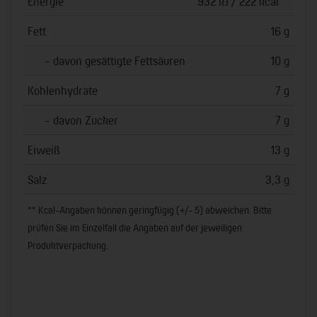
Energie
932 kJ / 222 kcal
Fett
16 g
- davon gesättigte Fettsäuren
10 g
Kohlenhydrate
7 g
- davon Zucker
7 g
Eiweiß
13 g
Salz
3,3 g
** Kcal-Angaben können geringfügig (+/- 5) abweichen. Bitte
prüfen Sie im Einzelfall die Angaben auf der jeweiligen
Produktverpackung.