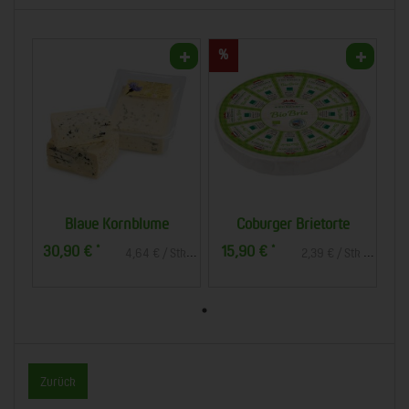
Blaue Kornblume
Coburger Brietorte
30,90 €
15,90 €
*
*
4,64 € / Stk (1 Stück ca. 150g)
2
Zurück