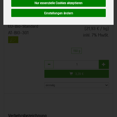
Toast+Burger
Nur essenzielle Cookies akzeptieren
Toast 150g 30% Fett i.Tr. (8 Scheiben)
Art.-Nr.
Einstellungen ändern
335174
*
3,29 €
/ 150 g
Isana, Eresing
EU-Bio-Standard
(21,93 € / kg)
AT-BIO-301
inkl. 7% MwSt.
150 g
Anzahl
3,29
€
Verkehrsbezeichnung