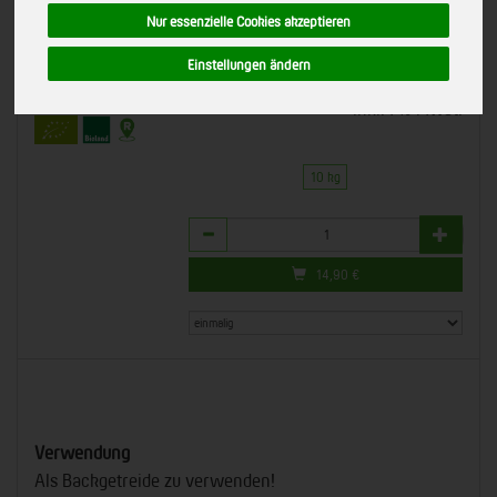
020003
Nur essenzielle Cookies akzeptieren
*
14,90 €
/ 10 kg
Kampfelder Hof, Hiddestorf
Einstellungen ändern
Bioland
(1,49 € / kg)
DE-ÖKO-006
inkl. 7% MwSt.
10 kg
Anzahl
14,90
€
Verwendung
Als Backgetreide zu verwenden!