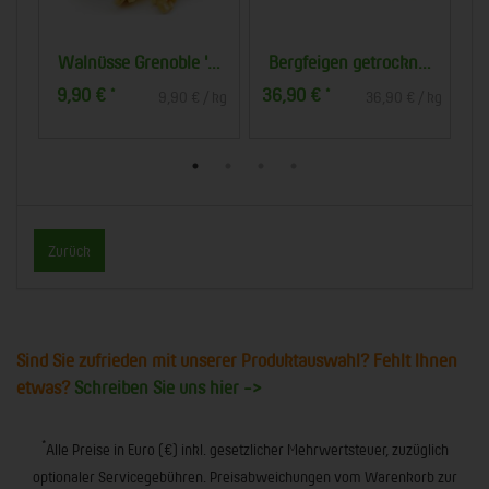
röstet (330g)
Walnüsse Grenoble ''28-30"
Bergfeigen getrocknet
9,90 €
36,90 €
2
*
*
 kg
9,90 € / kg
36,90 € / kg
Zurück
Sind Sie zufrieden mit unserer Produktauswahl? Fehlt Ihnen
etwas?
Schreiben Sie uns hier ->
*
Alle Preise in Euro (€) inkl. gesetzlicher Mehrwertsteuer, zuzüglich
optionaler Servicegebühren. Preisabweichungen vom Warenkorb zur