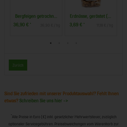
e
Bergfeigen getrocknet
Erdnüsse, geröstet (330g)
36,90 €
3,69 €
1
*
*
 kg
36,90 € / kg
11,18 € / kg
Zurück
Sind Sie zufrieden mit unserer Produktauswahl? Fehlt Ihnen
etwas?
Schreiben Sie uns hier ->
*
Alle Preise in Euro (€) inkl. gesetzlicher Mehrwertsteuer, zuzüglich
optionaler Servicegebühren. Preisabweichungen vom Warenkorb zur