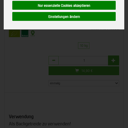
020023
Nur essenzielle Cookies akzeptieren
*
14,90 €
/ 10 kg
Kampfelder Hof, Hiddestorf
Einstellungen ändern
Bioland
(1,49 € / kg)
DE-ÖKO-006
inkl. 7% MwSt.
10 kg
Anzahl
14,90
€
Verwendung
Als Backgetreide zu verwenden!