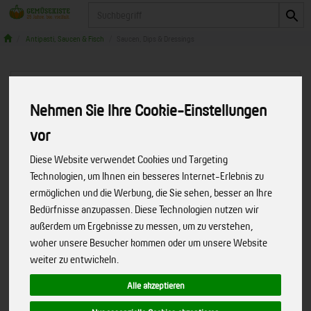
Produkt
Antipasti, Saucen & Fisch
Saucen, Dips & Dressings
Nehmen Sie Ihre Cookie-Einstellungen
vor
Diese Website verwendet Cookies und Targeting
Technologien, um Ihnen ein besseres Internet-Erlebnis zu
ermöglichen und die Werbung, die Sie sehen, besser an Ihre
Bedürfnisse anzupassen. Diese Technologien nutzen wir
außerdem um Ergebnisse zu messen, um zu verstehen,
woher unsere Besucher kommen oder um unsere Website
weiter zu entwickeln.
Alle akzeptieren
Emils Honig Senf Dressings
Emils Honig & Senf – Dressing & Dip (Bioland) in der
Art.-Nr.