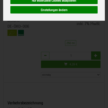
Nur essenzielle Cookies akzeptieren
250ml Flasche
582302
*
4,29 €
/ 250 ml
Einstellungen ändern
Emils Bio-Manufaktur,
Freiburg
(17,16 € / l)
Bioland
inkl. 7% MwSt.
DE-ÖKO-006
250 ml
Anzahl
4,29
€
Verkehrsbezeichnung