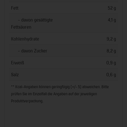
Fett
52 g
- davon gesättigte
4,1 g
Fettsäuren
Kohlenhydrate
9,2 g
- davon Zucker
8,2 g
Eiweiß
0,9 g
Salz
0,6 g
** Kcal-Angaben können geringfügig (+/- 5) abweichen. Bitte
prüfen Sie im Einzelfall die Angaben auf der jeweiligen
Produktverpackung.