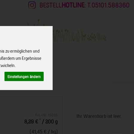
BESTELL
HOTLINE
: T.05101.588360
nis zu ermöglichen und
 außerdem um Ergebnisse
twickeln.
KONTAKT
Einstellungen ändern
Art.-Nr. 19265
Ihr Warenkorb ist leer.
*
8,29 €
/ 200 g
(41,45 € / kg)