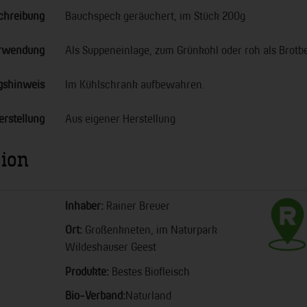
chreibung
Bauchspeck geräuchert, im Stück 200g
rwendung
Als Suppeneinlage, zum Grünkohl oder roh als Brotbe
gshinweis
Im Kühlschrank aufbewahren.
erstellung
Aus eigener Herstellung
gion
Inhaber:
Rainer Breuer
Ort:
Großenkneten, im Naturpark
Wildeshauser Geest
Produkte:
Bestes Biofleisch
Bio-Verband:
Naturland