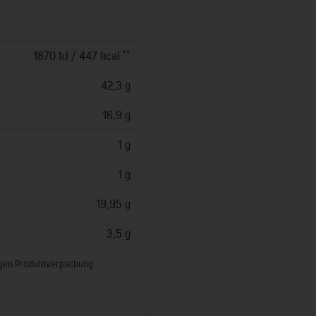
**
1870 kJ / 447 kcal
42,3 g
16,9 g
1 g
1 g
19,95 g
3,5 g
ligen Produktverpackung.