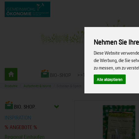
Nehmen Sie Ihre
Diese Website verwendet
die Werbung, die Sie se
zu messen, um zu verst
Gemüsekiste
>>10% RABATT<<
LIEFERS
BIO-SHOP
-
Alle akzeptieren
bio.
Produkte
Aufschnitt & Wurst
Schinken & Speck
vielfalt.
leben.
BIO. SHOP.
INSPIRATION
% ANGEBOTE %
Regional Einkaufen