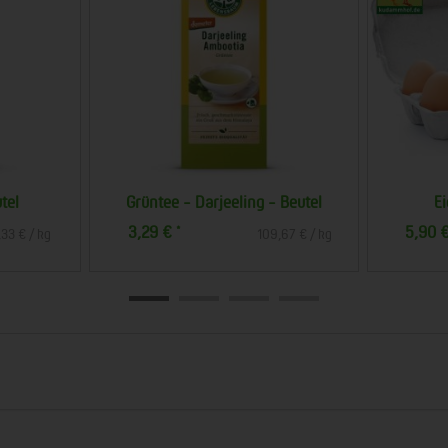
tel
Grüntee - Darjeeling - Beutel
Ei
3,29 €
5,90 
*
33 € / kg
109,67 € / kg