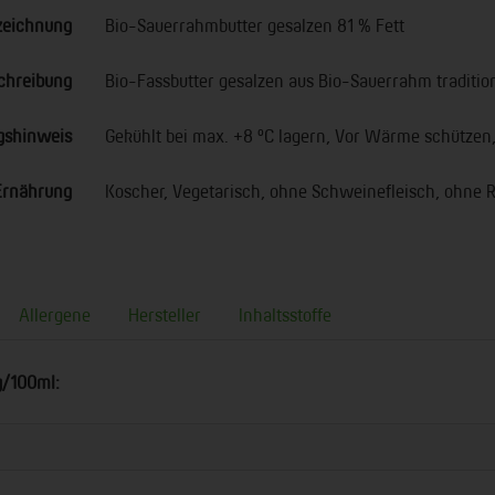
zeichnung
Bio-Sauerrahmbutter gesalzen 81 % Fett
chreibung
Bio-Fassbutter gesalzen aus Bio-Sauerrahm tradition
gshinweis
Gekühlt bei max. +8 °C lagern, Vor Wärme schützen,
Ernährung
Koscher, Vegetarisch, ohne Schweinefleisch, ohne R
Allergene
Hersteller
Inhaltsstoffe
g/100ml: