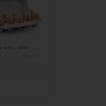
er Gr.M/L - 10Stck.
Brötchen Mixtüte klein - 6 Stück
€
5,99 €
*
*
0,59 € / Stk.
1,00 € / Stk.