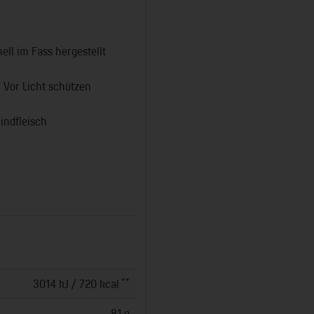
ell im Fass hergestellt
 Vor Licht schützen
indfleisch
**
3014 kJ / 720 kcal
81 g