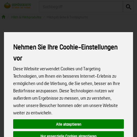
Produkt
Milch & Milchprodukte
Milchgetränke & Trinkjoghurts
Nehmen Sie Ihre Cookie-Einstellungen
vor
Diese Website verwendet Cookies und Targeting
Technologien, um Ihnen ein besseres Internet-Erlebnis zu
ermöglichen und die Werbung, die Sie sehen, besser an Ihre
Bedürfnisse anzupassen. Diese Technologien nutzen wir
außerdem um Ergebnisse zu messen, um zu verstehen,
woher unsere Besucher kommen oder um unsere Website
weiter zu entwickeln.
Alle akzeptieren
Buttermilch im Becher
Nur essenzielle Cookies akzeptieren
Wir sind die Gläserne Molkerei. - Bio ist unsere Seele.
Art.-Nr. 5862