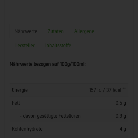
Nährwerte
Zutaten
Allergene
Hersteller
Inhaltsstoffe
Nährwerte bezogen auf 100g/100ml:
**
Energie
157 kJ / 37 kcal
Fett
0,5 g
- davon gesättigte Fettsäuren
0,3 g
Kohlenhydrate
4 g