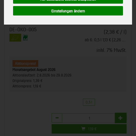
Aktionspreis!
Gläserne Meierei
Einstellungen ändern
Naturland (auch
bisher 1,39 €
*
1,19 €
/ 0,5 l
international)
DE-ÖKO-005
(2,38 € / l)
ab 6: 0,5 l 1,13 € (2,26 € / l)
inkl. 7% MwSt.
Aktionspreis!
Monatsangebot August 2026
Aktionslaufzeit:
2.8.2026 bis 29.8.2026
Originalpreis:
1,39 €
Aktionspreis:
1,19 €
0,5 l
Anzahl
1,19
€