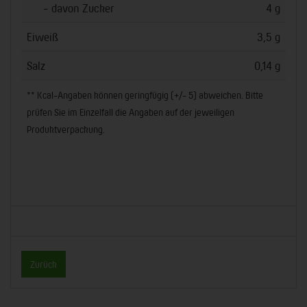
- davon Zucker
4 g
Eiweiß
3,5 g
Salz
0,14 g
** Kcal-Angaben können geringfügig (+/- 5) abweichen. Bitte
prüfen Sie im Einzelfall die Angaben auf der jeweiligen
Produktverpackung.
Zurück