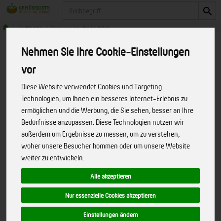
Produkt
Großküche
Gewürze, Tee, Brühe & Salz
Nehmen Sie Ihre Cookie-Einstellungen
Produkte
Speisekammer
Großküche
Gewürze, Tee, Brühe & Salz
vor
Diese Website verwendet Cookies und Targeting
Produkt "Basilikum, lose gerebelt, 1 kg"
Technologien, um Ihnen ein besseres Internet-Erlebnis zu
ermöglichen und die Werbung, die Sie sehen, besser an Ihre
nicht verfügbar.
Bedürfnisse anzupassen. Diese Technologien nutzen wir
außerdem um Ergebnisse zu messen, um zu verstehen,
woher unsere Besucher kommen oder um unsere Website
Bitte entschuldigen Sie, diese Seite
weiter zu entwickeln.
gibt es nicht mehr!
Alle akzeptieren
Wir haben unseren Internetauftritt umgebaut. Dabei hat
Nur essenzielle Cookies akzeptieren
sich einiges geändert. Das von Ihnen gesuchte Produkt
oder die Internetseite ist leider nicht mehr verfügbar!
Einstellungen ändern