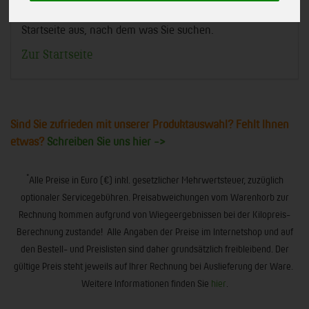
Am besten Sie suchen in der Navigation von der
Startseite aus, nach dem was Sie suchen.
Zur Startseite
Sind Sie zufrieden mit unserer Produktauswahl? Fehlt Ihnen
etwas?
Schreiben Sie uns hier ->
*
Alle Preise in Euro (€) inkl. gesetzlicher Mehrwertsteuer, zuzüglich
optionaler Servicegebühren. Preisabweichungen vom Warenkorb zur
Rechnung kommen aufgrund von Wiegeergebnissen bei der Kilopreis-
Berechnung zustande! Alle Angaben der Preise im Internetshop und auf
den Bestell- und Preislisten sind daher grundsätzlich freibleibend. Der
gültige Preis steht jeweils auf Ihrer Rechnung bei Auslieferung der Ware.
Weitere Informationen finden Sie
hier
.