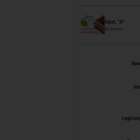
Salat, "A"
DE, Bioland
Bes
Ve
Lagerun