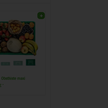
Obstkiste maxi
Regionalkiste Obst mittel
 €
10,00 €
*
*