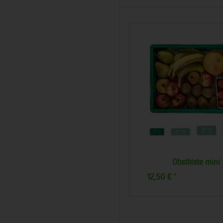
Regionalkiste Obst klein
Obstkiste mini
7,50 €
12,50 €
*
*