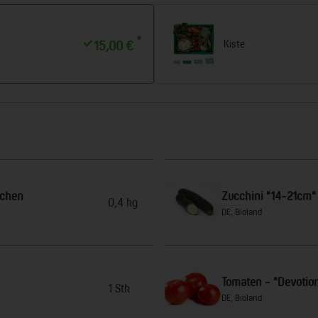
*
Kiste
15,00 €
schen
Zucchini "14-21cm"
0,4 kg
DE, Bioland
Tomaten - "Devotio
1 Stk
DE, Bioland