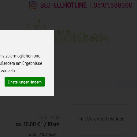
BESTELL
HOTLINE
: T.05101.588360
nis zu ermöglichen und
 außerdem um Ergebnisse
twickeln.
KONTAKT
Einstellungen ändern
Art.-Nr. ST 15
Ihr Warenkorb ist leer.
*
ca. 15,00 €
/ Kiste
inkl. 7% MwSt.