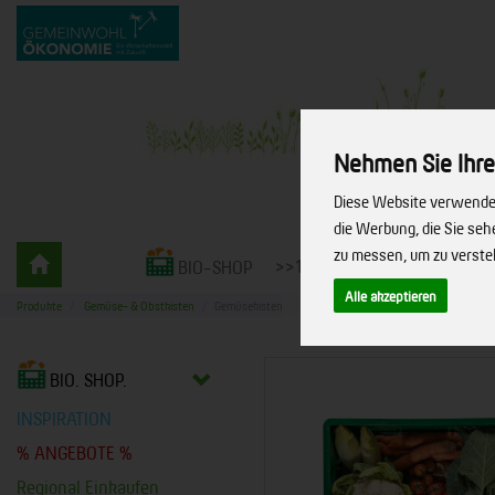
Nehmen Sie Ihre
Diese Website verwendet
die Werbung, die Sie se
Gemüsekiste
zu messen, um zu verst
>>10% RABATT<<
LIEFERS
BIO-SHOP
-
bio.
Alle akzeptieren
Produkte
Gemüse- & Obstkisten
Gemüsekisten
vielfalt.
leben.
BIO. SHOP.
INSPIRATION
% ANGEBOTE %
Regional Einkaufen