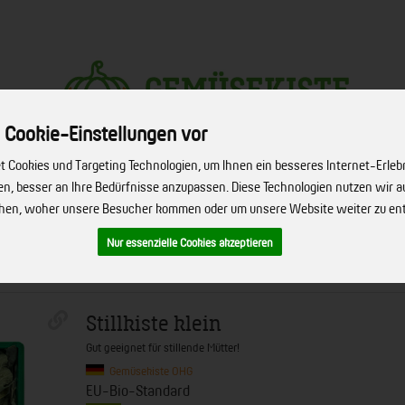
 Cookie-Einstellungen vor
Produkt
 Cookies und Targeting Technologien, um Ihnen ein besseres Internet-Erleb
hen, besser an Ihre Bedürfnisse anzupassen. Diese Technologien nutzen wir
ehen, woher unsere Besucher kommen oder um unsere Website weiter zu en
ERVICE
FIRMENSERVICE
REZEPTE
BIO-HÖFE
ÜBER UNS
Nur essenzielle Cookies akzeptieren
Stillkiste klein
Gut geeignet für stillende Mütter!
Gemüsekiste OHG
EU-Bio-Standard