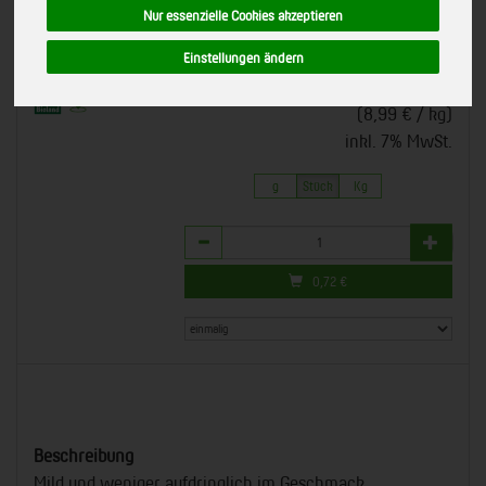
Nur essenzielle Cookies akzeptieren
*
8,99 €
/ kg
Gärtnerei Rothenfeld,
Isernhagen
0,72 € / Stk
Einstellungen ändern
Bioland
1 Stück ca. 80g
(8,99 € / kg)
inkl. 7% MwSt.
g
Stück
Kg
Anzahl
0,72
€
Beschreibung
Mild und weniger aufdringlich im Geschmack.