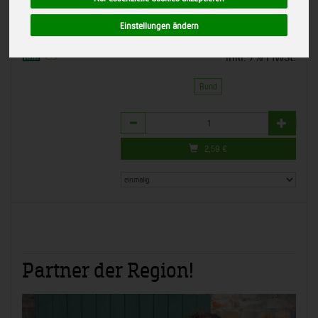
*
2,59 €
/ Bund
Gärtnerei Kiebitz, Sehnde
Einstellungen ändern
Bioland
(2,59 € / Bund)
inkl. 7% MwSt.
Bund
Anzahl
2,59
€
Partner der Region!