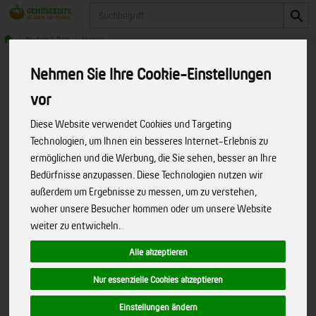
Produkt
Nudeln & Reis
Nudeln
Nehmen Sie Ihre Cookie-Einstellungen
Produkte
Speisekammer
Nudeln & Reis
Nudeln
vor
Diese Website verwendet Cookies und Targeting
Produkt "Dinkel Fusilli hell" nicht
Technologien, um Ihnen ein besseres Internet-Erlebnis zu
ermöglichen und die Werbung, die Sie sehen, besser an Ihre
verfügbar.
Bedürfnisse anzupassen. Diese Technologien nutzen wir
außerdem um Ergebnisse zu messen, um zu verstehen,
woher unsere Besucher kommen oder um unsere Website
Bitte entschuldigen Sie, diese Seite
weiter zu entwickeln.
gibt es nicht mehr!
Alle akzeptieren
Wir haben unseren Internetauftritt umgebaut. Dabei hat
Nur essenzielle Cookies akzeptieren
sich einiges geändert. Das von Ihnen gesuchte Produkt
oder die Internetseite ist leider nicht mehr verfügbar!
Einstellungen ändern