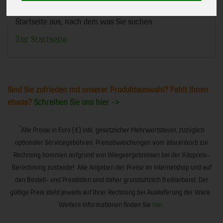
Am besten Sie suchen in der Navigation von der
Startseite aus, nach dem was Sie suchen.
Zur Startseite
Sind Sie zufrieden mit unserer Produktauswahl? Fehlt Ihnen
etwas?
Schreiben Sie uns hier ->
*
Alle Preise in Euro (€) inkl. gesetzlicher Mehrwertsteuer, zuzüglich
optionaler Servicegebühren. Preisabweichungen vom Warenkorb zur
Rechnung kommen aufgrund von Wiegeergebnissen bei der Kilopreis-
Berechnung zustande! Alle Angaben der Preise im Internetshop und auf
den Bestell- und Preislisten sind daher grundsätzlich freibleibend. Der
gültige Preis steht jeweils auf Ihrer Rechnung bei Auslieferung der Ware.
Weitere Informationen finden Sie
hier
.